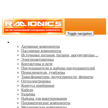
Toggle navigation
Каталог
Активные компоненты
Пассивные компоненты
Источники питания, батареи, аккумуляторы,...
Электроавтоматика
Контакторы и реле
Предохранители и наборы предохранителей
Переключатели, тумблеры
Трансформаторы, индуктивности, ферриты
Oптоэлектроника
Корпуса приборные
Кабели
Разъёмы
Наборы для макетирования
Пневматические компоненты
Механические компоненты