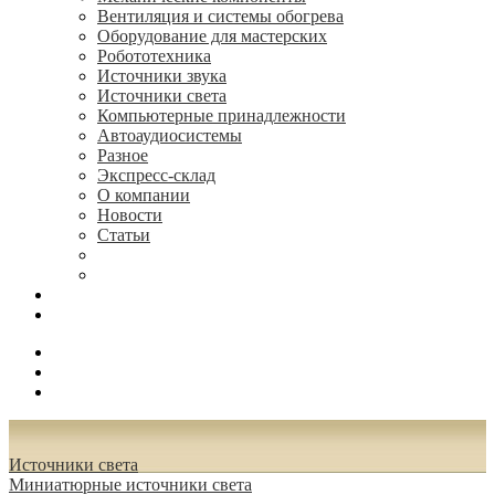
Вентиляция и системы обогрева
Оборудование для мастерских
Робототехника
Источники звука
Источники света
Компьютерные принадлежности
Автоаудиосистемы
Разное
Экспресс-склад
О компании
Новости
Статьи
(495) 544-73-50, (925) 502-42-73
radioniks.ru@mail.ru
Поиск
Вход
0.00 руб.
Источники света
Миниатюрные источники света