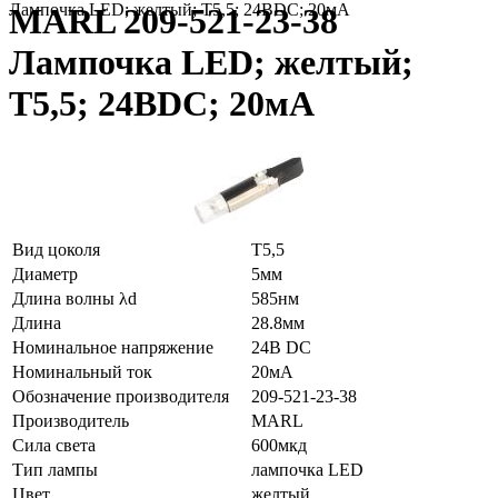
Лампочка LED; желтый; T5,5; 24ВDC; 20мА
MARL 209-521-23-38
Лампочка LED; желтый;
T5,5; 24ВDC; 20мА
Вид цоколя
T5,5
Диаметр
5мм
Длина волны λd
585нм
Длина
28.8мм
Номинальное напряжение
24В DC
Номинальный ток
20мА
Обозначение производителя
209-521-23-38
Производитель
MARL
Сила света
600мкд
Тип лампы
лампочка LED
Цвет
желтый