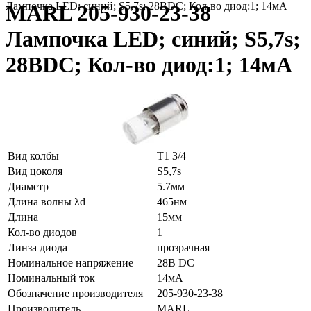
Лампочка LED; синий; S5,7s; 28ВDC; Кол-во диод:1; 14мА
MARL 205-930-23-38
Лампочка LED; синий; S5,7s;
28ВDC; Кол-во диод:1; 14мА
Вид колбы
T1 3/4
Вид цоколя
S5,7s
Диаметр
5.7мм
Длина волны λd
465нм
Длина
15мм
Кол-во диодов
1
Линза диода
прозрачная
Номинальное напряжение
28В DC
Номинальный ток
14мА
Обозначение производителя
205-930-23-38
Производитель
MARL