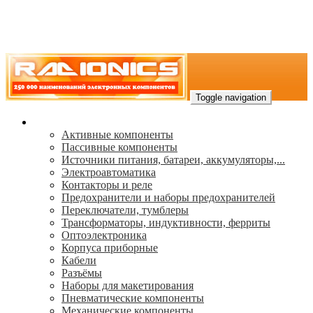
Toggle navigation
Каталог
Активные компоненты
Пассивные компоненты
Источники питания, батареи, аккумуляторы,...
Электроавтоматика
Контакторы и реле
Предохранители и наборы предохранителей
Переключатели, тумблеры
Трансформаторы, индуктивности, ферриты
Oптоэлектроника
Корпуса приборные
Кабели
Разъёмы
Наборы для макетирования
Пневматические компоненты
Механические компоненты