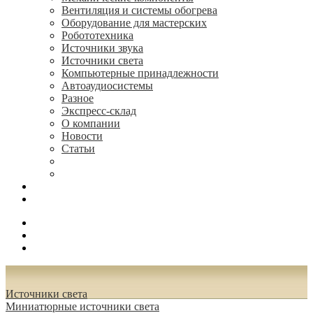
Вентиляция и системы обогрева
Оборудование для мастерских
Робототехника
Источники звука
Источники света
Компьютерные принадлежности
Автоаудиосистемы
Разное
Экспресс-склад
О компании
Новости
Статьи
(495) 544-73-50, (925) 502-42-73
radioniks.ru@mail.ru
Поиск
Вход
0.00 руб.
Источники света
Миниатюрные источники света