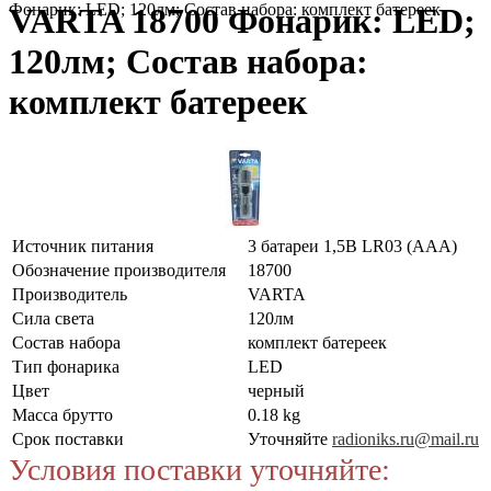
Фонарик: LED; 120лм; Состав набора: комплект батереек
VARTA 18700 Фонарик: LED;
120лм; Состав набора:
комплект батереек
Источник питания
3 батареи 1,5В LR03 (AAA)
Обозначение производителя
18700
Производитель
VARTA
Сила света
120лм
Состав набора
комплект батереек
Тип фонарика
LED
Цвет
черный
Масса брутто
0.18 kg
Срок поставки
Уточняйте
radioniks.ru@mail.ru
Условия поставки уточняйте: