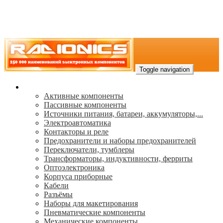
Toggle navigation
Каталог
Активные компоненты
Пассивные компоненты
Источники питания, батареи, аккумуляторы,...
Электроавтоматика
Контакторы и реле
Предохранители и наборы предохранителей
Переключатели, тумблеры
Трансформаторы, индуктивности, ферриты
Oптоэлектроника
Корпуса приборные
Кабели
Разъёмы
Наборы для макетирования
Пневматические компоненты
Механические компоненты