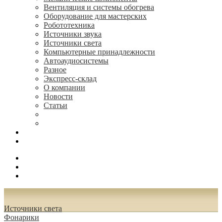
Вентиляция и системы обогрева
Оборудование для мастерских
Робототехника
Источники звука
Источники света
Компьютерные принадлежности
Автоаудиосистемы
Разное
Экспресс-склад
О компании
Новости
Статьи
(495) 544-73-50, (925) 502-42-73
radioniks.ru@mail.ru
Поиск
Вход
0.00 руб.
Источники света
Фонарики