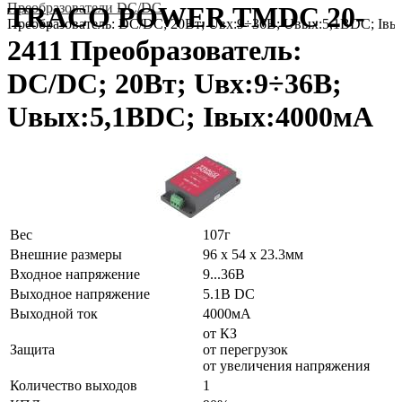
Преобразователи DC/DC
TRACO POWER TMDC 20-
Преобразователь: DC/DC; 20Вт; Uвх:9÷36В; Uвых:5,1ВDC; Iв
2411 Преобразователь:
DC/DC; 20Вт; Uвх:9÷36В;
Uвых:5,1ВDC; Iвых:4000мА
Вес
107г
Внешние размеры
96 x 54 x 23.3мм
Входное напряжение
9...36В
Выходное напряжение
5.1В DC
Выходной ток
4000мА
от КЗ
Защита
от перегрузок
от увеличения напряжения
Количество выходов
1