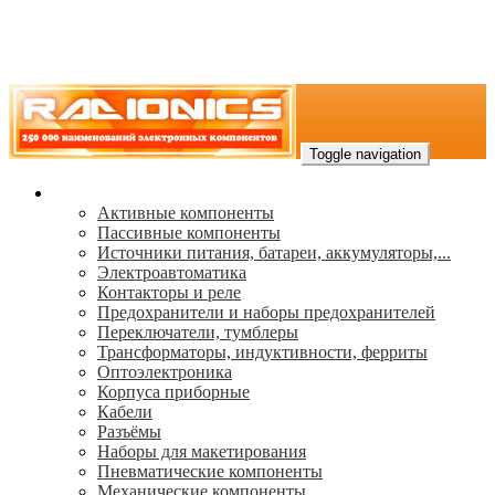
Toggle navigation
Каталог
Активные компоненты
Пассивные компоненты
Источники питания, батареи, аккумуляторы,...
Электроавтоматика
Контакторы и реле
Предохранители и наборы предохранителей
Переключатели, тумблеры
Трансформаторы, индуктивности, ферриты
Oптоэлектроника
Корпуса приборные
Кабели
Разъёмы
Наборы для макетирования
Пневматические компоненты
Механические компоненты