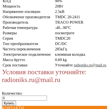
КПД
90%
Мощность
20Вт
Напряжение изоляции
2.5кВ
Обозначение производителя
TMDC 20-2411
Производитель
TRACO POWER
Рабочая температура
-40...90°C
Размеры
посмотрите
Серия
TMDC20
Тип преобразователя
DC/DC
Частота переключения
285кГц
Электрическое подключение
клеммная колодка
Масса брутто
0.69 kg
Срок поставки
Уточняйте
radioniks.ru@mail.ru
Условия поставки уточняйте:
radioniks.ru@mail.ru
Количество:
КОНТАКТЫ