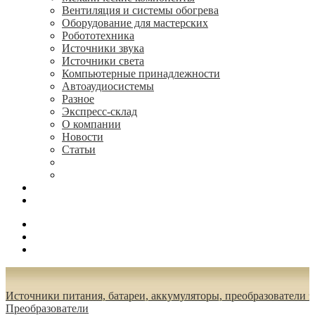
Вентиляция и системы обогрева
Оборудование для мастерских
Робототехника
Источники звука
Источники света
Компьютерные принадлежности
Автоаудиосистемы
Разное
Экспресс-склад
О компании
Новости
Статьи
(495) 544-73-50, (925) 502-42-73
radioniks.ru@mail.ru
Поиск
Вход
0.00 руб.
Источники питания, батареи, аккумуляторы, преобразователи 
Преобразователи