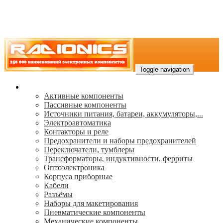
Toggle navigation
Каталог
Активные компоненты
Пассивные компоненты
Источники питания, батареи, аккумуляторы,...
Электроавтоматика
Контакторы и реле
Предохранители и наборы предохранителей
Переключатели, тумблеры
Трансформаторы, индуктивности, ферриты
Oптоэлектроника
Корпуса приборные
Кабели
Разъёмы
Наборы для макетирования
Пневматические компоненты
Механические компоненты