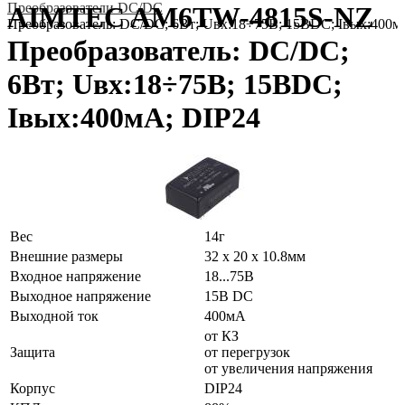
Преобразователи DC/DC
AIMTEC AM6TW-4815S-NZ
Преобразователь: DC/DC; 6Вт; Uвх:18÷75В; 15ВDC; Iвых:400м
Преобразователь: DC/DC;
6Вт; Uвх:18÷75В; 15ВDC;
Iвых:400мА; DIP24
Вес
14г
Внешние размеры
32 x 20 x 10.8мм
Входное напряжение
18...75В
Выходное напряжение
15В DC
Выходной ток
400мА
от КЗ
Защита
от перегрузок
от увеличения напряжения
Корпус
DIP24