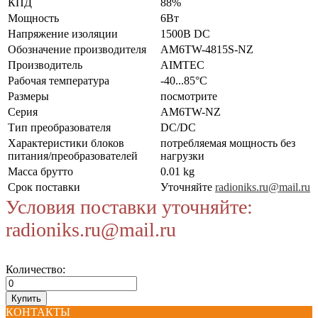
КПД
88%
Мощность
6Вт
Напряжение изоляции
1500В DC
Обозначение производителя
AM6TW-4815S-NZ
Производитель
AIMTEC
Рабочая температура
-40...85°C
Размеры
посмотрите
Серия
AM6TW-NZ
Тип преобразователя
DC/DC
Характеристики блоков
потребляемая мощность без
питания/преобразователей
нагрузки
Масса брутто
0.01 kg
Срок поставки
Уточняйте
radioniks.ru@mail.ru
Условия поставки уточняйте:
radioniks.ru@mail.ru
Количество:
КОНТАКТЫ