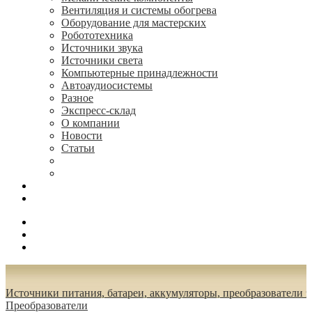
Вентиляция и системы обогрева
Оборудование для мастерских
Робототехника
Источники звука
Источники света
Компьютерные принадлежности
Автоаудиосистемы
Разное
Экспресс-склад
О компании
Новости
Статьи
(495) 544-73-50, (925) 502-42-73
radioniks.ru@mail.ru
Поиск
Вход
0.00 руб.
Источники питания, батареи, аккумуляторы, преобразователи 
Преобразователи