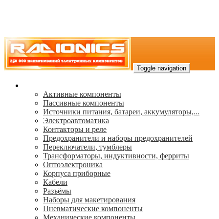
Toggle navigation
Каталог
Активные компоненты
Пассивные компоненты
Источники питания, батареи, аккумуляторы,...
Электроавтоматика
Контакторы и реле
Предохранители и наборы предохранителей
Переключатели, тумблеры
Трансформаторы, индуктивности, ферриты
Oптоэлектроника
Корпуса приборные
Кабели
Разъёмы
Наборы для макетирования
Пневматические компоненты
Механические компоненты