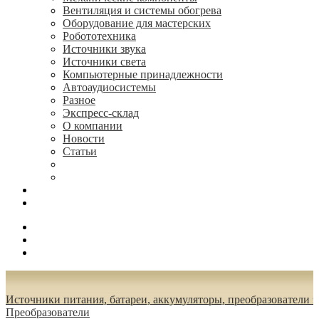
Вентиляция и системы обогрева
Оборудование для мастерских
Робототехника
Источники звука
Источники света
Компьютерные принадлежности
Автоаудиосистемы
Разное
Экспресс-склад
О компании
Новости
Статьи
(495) 544-73-50, (925) 502-42-73
radioniks.ru@mail.ru
Поиск
Вход
0.00 руб.
Источники питания, батареи, аккумуляторы, преобразователи 
Преобразователи