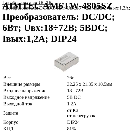
Преобразователи DC/DC
AIMTEC AM6TW-4805SZ
Преобразователь: DC/DC; 6Вт; Uвх:18÷72В; 5ВDC; Iвых:1,2А; 
Преобразователь: DC/DC;
6Вт; Uвх:18÷72В; 5ВDC;
Iвых:1,2А; DIP24
Вес
26г
Внешние размеры
32.25 x 21.35 x 10.5мм
Входное напряжение
18...72В
Выходное напряжение
5В DC
Выходной ток
1.2А
от КЗ
Защита
от перегрузок
Корпус
DIP24
КПД
81%