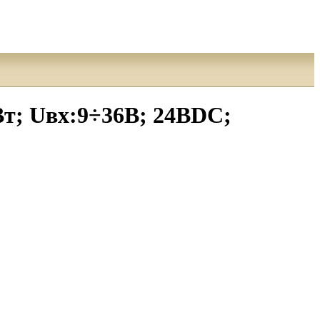
; Uвх:9÷36В; 24ВDC;