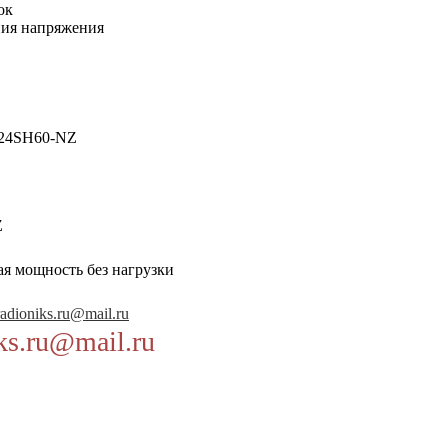
ок
ния напряжения
24SH60-NZ
Z
ая мощность без нагрузки
radioniks.ru@mail.ru
ks.ru@mail.ru