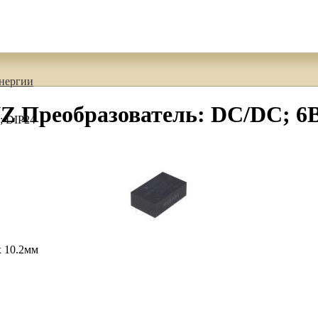
энергии
Преобразователь: DC/DC; 6Вт
; DIP24
x 10.2мм