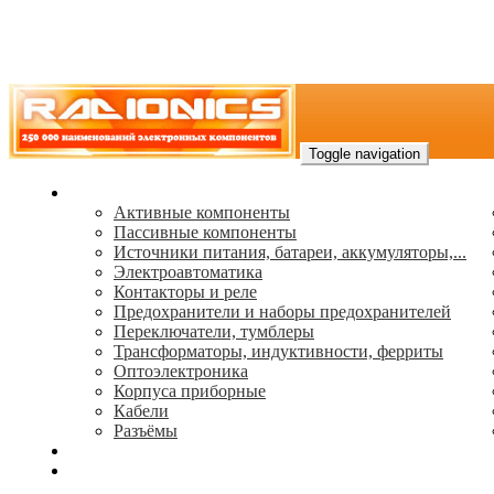
Toggle navigation
Каталог
Активные компоненты
Пассивные компоненты
Источники питания, батареи, аккумуляторы,...
Электроавтоматика
Контакторы и реле
Предохранители и наборы предохранителей
Переключатели, тумблеры
Трансформаторы, индуктивности, ферриты
Oптоэлектроника
Корпуса приборные
Кабели
Разъёмы
(495) 544-73-50, (925) 502-42-73
radioniks.ru@mail.ru