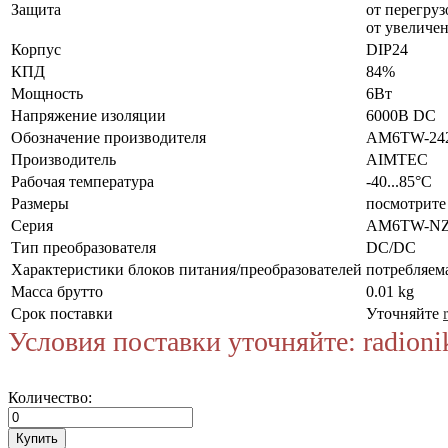
Защита
от перегруз
от увеличе
Корпус
DIP24
КПД
84%
Мощность
6Вт
Напряжение изоляции
6000В DC
Обозначение производителя
AM6TW-24
Производитель
AIMTEC
Рабочая температура
-40...85°C
Размеры
посмотрите
Серия
AM6TW-N
Тип преобразователя
DC/DC
Характеристики блоков питания/преобразователей
потребляем
Масса брутто
0.01 kg
Срок поставки
Уточняйте
Условия поставки уточняйте: radioni
Количество: