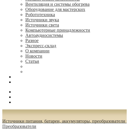
Вентиляция и системы обогрева
Оборудование для мастерских
Робототехника
Источники звука
Источники света
Компьютерные принадлежности
Автоаудиосистемы
Разное
Экспресс-склад
О компании
Новости
Статьи
(495) 544-73-50, (925) 502-42-73
radioniks.ru@mail.ru
Поиск
Вход
0.00 руб.
Источники питания, батареи, аккумуляторы, преобразователи 
Преобразователи