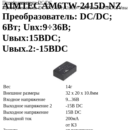
Преобразователи DC/DC
AIMTEC AM6TW-2415D-NZ
Преобразователь: DC/DC; 6Вт; Uвх:9÷36В; Uвых:15ВDC; Uвы
Преобразователь: DC/DC;
6Вт; Uвх:9÷36В;
Uвых:15ВDC;
Uвых.2:-15ВDC
Вес
14г
Внешние размеры
32 x 20 x 10.8мм
Входное напряжение
9...36В
Выходное напряжение 2
-15В DC
Выходное напряжение
15В DC
Выходной ток
200мА
от КЗ