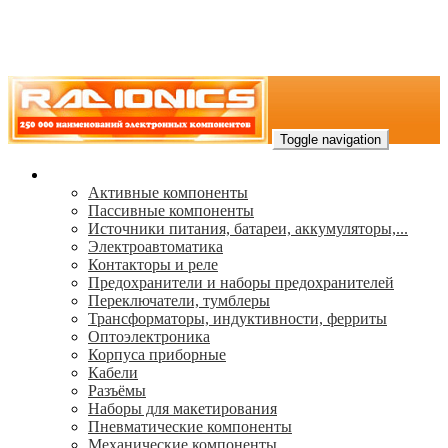
Toggle navigation
Каталог
Активные компоненты
Пассивные компоненты
Источники питания, батареи, аккумуляторы,...
Электроавтоматика
Контакторы и реле
Предохранители и наборы предохранителей
Переключатели, тумблеры
Трансформаторы, индуктивности, ферриты
Oптоэлектроника
Корпуса приборные
Кабели
Разъёмы
Наборы для макетирования
Пневматические компоненты
Механические компоненты