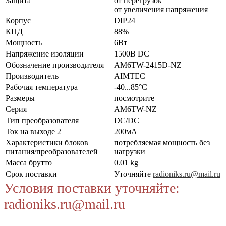
Защита
от перегрузок
от увеличения напряжения
Корпус
DIP24
КПД
88%
Мощность
6Вт
Напряжение изоляции
1500В DC
Обозначение производителя
AM6TW-2415D-NZ
Производитель
AIMTEC
Рабочая температура
-40...85°C
Размеры
посмотрите
Серия
AM6TW-NZ
Тип преобразователя
DC/DC
Ток на выходе 2
200мА
Характеристики блоков
потребляемая мощность без
питания/преобразователей
нагрузки
Масса брутто
0.01 kg
Срок поставки
Уточняйте
radioniks.ru@mail.ru
Условия поставки уточняйте:
radioniks.ru@mail.ru