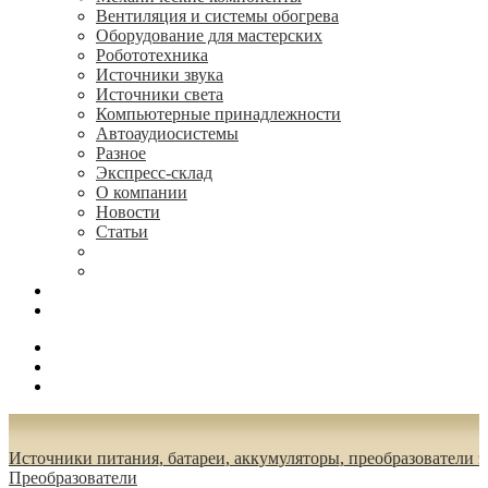
Вентиляция и системы обогрева
Оборудование для мастерских
Робототехника
Источники звука
Источники света
Компьютерные принадлежности
Автоаудиосистемы
Разное
Экспресс-склад
О компании
Новости
Статьи
(495) 544-73-50, (925) 502-42-73
radioniks.ru@mail.ru
Поиск
Вход
0.00 руб.
Источники питания, батареи, аккумуляторы, преобразователи 
Преобразователи