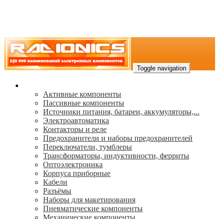
Toggle navigation
Каталог
Активные компоненты
Пассивные компоненты
Источники питания, батареи, аккумуляторы,...
Электроавтоматика
Контакторы и реле
Предохранители и наборы предохранителей
Переключатели, тумблеры
Трансформаторы, индуктивности, ферриты
Oптоэлектроника
Корпуса приборные
Кабели
Разъёмы
Наборы для макетирования
Пневматические компоненты
Механические компоненты