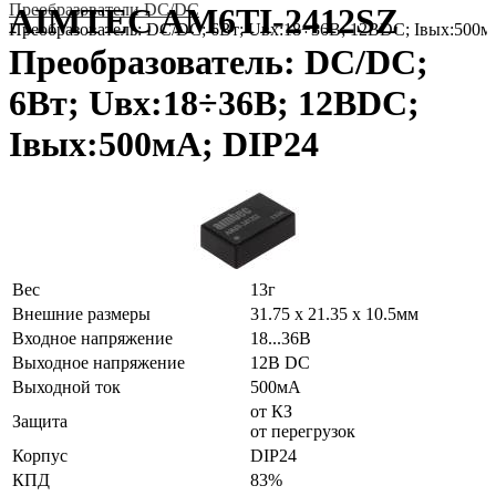
Преобразователи DC/DC
AIMTEC AM6TI-2412SZ
Преобразователь: DC/DC; 6Вт; Uвх:18÷36В; 12ВDC; Iвых:500м
Преобразователь: DC/DC;
6Вт; Uвх:18÷36В; 12ВDC;
Iвых:500мА; DIP24
Вес
13г
Внешние размеры
31.75 x 21.35 x 10.5мм
Входное напряжение
18...36В
Выходное напряжение
12В DC
Выходной ток
500мА
от КЗ
Защита
от перегрузок
Корпус
DIP24
КПД
83%