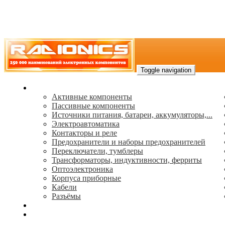
Toggle navigation
Каталог
Активные компоненты
Пассивные компоненты
Источники питания, батареи, аккумуляторы,...
Электроавтоматика
Контакторы и реле
Предохранители и наборы предохранителей
Переключатели, тумблеры
Трансформаторы, индуктивности, ферриты
Oптоэлектроника
Корпуса приборные
Кабели
Разъёмы
(495) 544-73-50, (925) 502-42-73
radioniks.ru@mail.ru