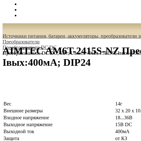
Поиск
Вход
0.00 руб.
Источники питания, батареи, аккумуляторы, преобразователи 
Преобразователи
Преобразователи DC/DC
AIMTEC AM6T-2415S-NZ Преоб
Преобразователь: DC/DC; 6Вт; Uвх:18÷36В; 15ВDC; Iвых:400м
Iвых:400мА; DIP24
Вес
14г
Внешние размеры
32 x 20 x 1
Входное напряжение
18...36В
Выходное напряжение
15В DC
Выходной ток
400мА
Защита
от КЗ