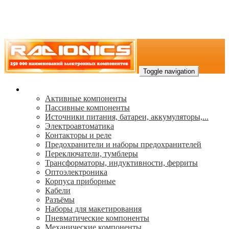
Toggle navigation
Каталог
Активные компоненты
Пассивные компоненты
Источники питания, батареи, аккумуляторы,...
Электроавтоматика
Контакторы и реле
Предохранители и наборы предохранителей
Переключатели, тумблеры
Трансформаторы, индуктивности, ферриты
Oптоэлектроника
Корпуса приборные
Кабели
Разъёмы
Наборы для макетирования
Пневматические компоненты
Механические компоненты