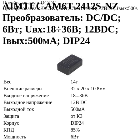
Преобразователи DC/DC
AIMTEC AM6T-2412S-NZ
Преобразователь: DC/DC; 6Вт; Uвх:18÷36В; 12ВDC; Iвых:500м
Преобразователь: DC/DC;
6Вт; Uвх:18÷36В; 12ВDC;
Iвых:500мА; DIP24
Вес
14г
Внешние размеры
32 x 20 x 10.8мм
Входное напряжение
18...36В
Выходное напряжение
12В DC
Выходной ток
500мА
Защита
от КЗ
Корпус
DIP24
КПД
85%
Мощность
6Вт