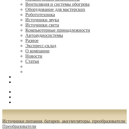
Вентиляция и системы обогрева
Оборудование для мастерских
Робототехника
Источники звука
Источники света
Компьютерные принадлежности
Автоаудиосистемы
Разное
Экспресс-склад
О компании
Новости
Статьи
(495) 544-73-50, (925) 502-42-73
radioniks.ru@mail.ru
Поиск
Вход
0.00 руб.
Источники питания, батареи, аккумуляторы, преобразователи 
Преобразователи