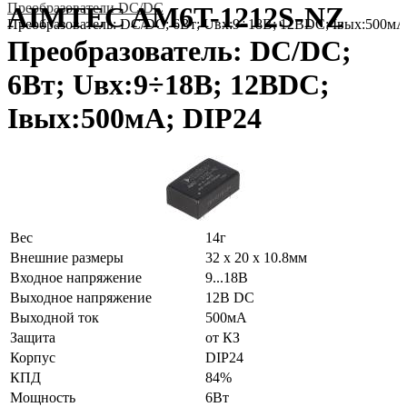
Преобразователи DC/DC
AIMTEC AM6T-1212S-NZ
Преобразователь: DC/DC; 6Вт; Uвх:9÷18В; 12ВDC; Iвых:500мА
Преобразователь: DC/DC;
6Вт; Uвх:9÷18В; 12ВDC;
Iвых:500мА; DIP24
Вес
14г
Внешние размеры
32 x 20 x 10.8мм
Входное напряжение
9...18В
Выходное напряжение
12В DC
Выходной ток
500мА
Защита
от КЗ
Корпус
DIP24
КПД
84%
Мощность
6Вт