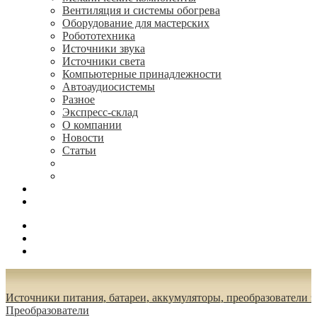
Вентиляция и системы обогрева
Оборудование для мастерских
Робототехника
Источники звука
Источники света
Компьютерные принадлежности
Автоаудиосистемы
Разное
Экспресс-склад
О компании
Новости
Статьи
(495) 544-73-50, (925) 502-42-73
radioniks.ru@mail.ru
Поиск
Вход
0.00 руб.
Источники питания, батареи, аккумуляторы, преобразователи 
Преобразователи