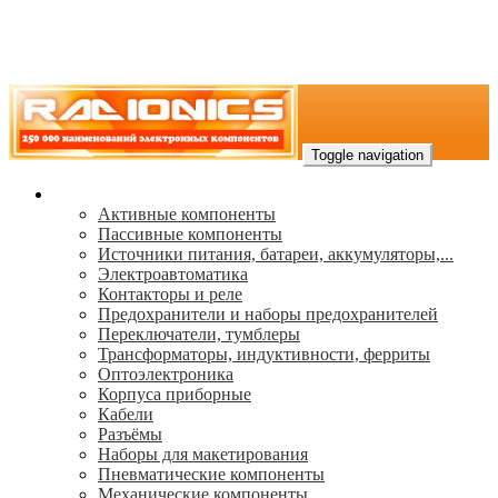
Toggle navigation
Каталог
Активные компоненты
Пассивные компоненты
Источники питания, батареи, аккумуляторы,...
Электроавтоматика
Контакторы и реле
Предохранители и наборы предохранителей
Переключатели, тумблеры
Трансформаторы, индуктивности, ферриты
Oптоэлектроника
Корпуса приборные
Кабели
Разъёмы
Наборы для макетирования
Пневматические компоненты
Механические компоненты