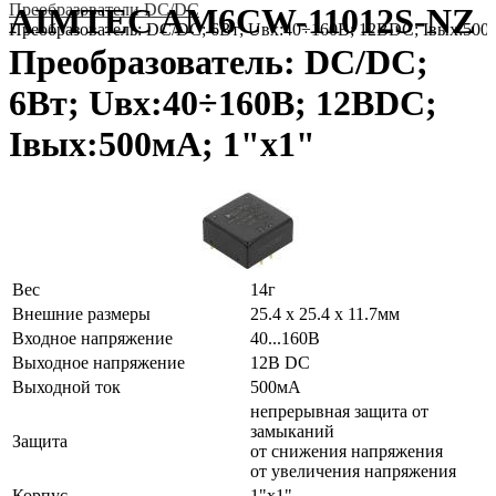
Преобразователи DC/DC
AIMTEC AM6CW-11012S-NZ
Преобразователь: DC/DC; 6Вт; Uвх:40÷160В; 12ВDC; Iвых:500
Преобразователь: DC/DC;
6Вт; Uвх:40÷160В; 12ВDC;
Iвых:500мА; 1"x1"
Вес
14г
Внешние размеры
25.4 x 25.4 x 11.7мм
Входное напряжение
40...160В
Выходное напряжение
12В DC
Выходной ток
500мА
непрерывная защита от
замыканий
Защита
от снижения напряжения
от увеличения напряжения
Корпус
1"x1"