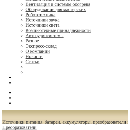
Вентиляция и системы обогрева
Оборудование для мастерских
Робототехника
Источники звука
Источники света
Компьютерные принадлежности
Автоаудиосистемы
Разное
Экспресс-склад
О компании
Новости
Статьи
(495) 544-73-50, (925) 502-42-73
radioniks.ru@mail.ru
Поиск
Вход
0.00 руб.
Источники питания, батареи, аккумуляторы, преобразователи 
Преобразователи