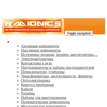
Toggle navigation
Каталог
Активные компоненты
Пассивные компоненты
Источники питания, батареи, аккумуляторы,...
Электроавтоматика
Контакторы и реле
Предохранители и наборы предохранителей
Переключатели, тумблеры
Трансформаторы, индуктивности, ферриты
Oптоэлектроника
Корпуса приборные
Кабели
Разъёмы
Наборы для макетирования
Пневматические компоненты
Механические компоненты