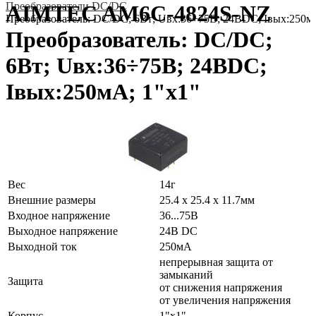
Преобразователи DC/DC
AIMTEC AM6C-4824S-NZ
Преобразователь: DC/DC; 6Вт; Uвх:36÷75В; 24ВDC; Iвых:250м
Преобразователь: DC/DC;
6Вт; Uвх:36÷75В; 24ВDC;
Iвых:250мА; 1"x1"
Вес
14г
Внешние размеры
25.4 x 25.4 x 11.7мм
Входное напряжение
36...75В
Выходное напряжение
24В DC
Выходной ток
250мА
непрерывная защита от
замыканий
Защита
от снижения напряжения
от увеличения напряжения
Корпус
1"x1"