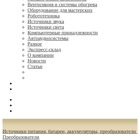
Вентиляция и системы обогрева
Оборудование для мастерских
Робототехника
Источники звука
Источники света
Компьютерные принадлежности
Автоаудиосистемы
Разное
Экспресс-склад
О компании
Новости
Статьи
(495) 544-73-50, (925) 502-42-73
radioniks.ru@mail.ru
Поиск
Вход
0.00 руб.
Источники питания, батареи, аккумуляторы, преобразователи 
Преобразователи