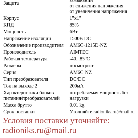
замыканий
Защита
от снижения напряжения
от увеличения напряжения
Корпус
1"x1"
КПД
85%
Мощность
6Вт
Напряжение изоляции
1500В DC
Обозначение производителя
AM6C-1215D-NZ
Производитель
AIMTEC
Рабочая температура
-40...85°C
Размеры
посмотрите
Серия
AM6C-NZ
Тип преобразователя
DC/DC
Ток на выходе 2
200мА
Характеристики блоков
потребляемая мощность без
питания/преобразователей
нагрузки
Масса брутто
0.01 kg
Срок поставки
Уточняйте
radioniks.ru@mail.ru
Условия поставки уточняйте:
radioniks.ru@mail.ru