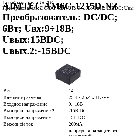
Преобразователи DC/DC
AIMTEC AM6C-1215D-NZ
Преобразователь: DC/DC; 6Вт; Uвх:9÷18В; Uвых:15ВDC; Uвы
Преобразователь: DC/DC;
6Вт; Uвх:9÷18В;
Uвых:15ВDC;
Uвых.2:-15ВDC
Вес
14г
Внешние размеры
25.4 x 25.4 x 11.7мм
Входное напряжение
9...18В
Выходное напряжение 2
-15В DC
Выходное напряжение
15В DC
Выходной ток
200мА
непрерывная защита от