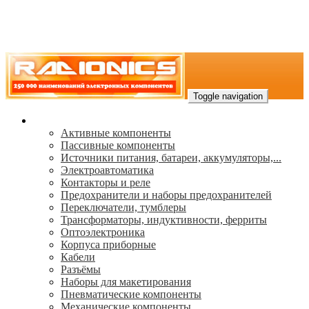
Toggle navigation
Каталог
Активные компоненты
Пассивные компоненты
Источники питания, батареи, аккумуляторы,...
Электроавтоматика
Контакторы и реле
Предохранители и наборы предохранителей
Переключатели, тумблеры
Трансформаторы, индуктивности, ферриты
Oптоэлектроника
Корпуса приборные
Кабели
Разъёмы
Наборы для макетирования
Пневматические компоненты
Механические компоненты