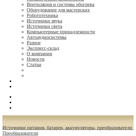
Вентиляция и системы обогрева
Оборудование для мастерских
Робототехника
Источники звука
Источники света
Компьютерные принадлежности
Автоаудиосистемы
Разное
Экспресс-склад
О компании
Новости
Статьи
(495) 544-73-50, (925) 502-42-73
radioniks.ru@mail.ru
Поиск
Вход
0.00 руб.
Источники питания, батареи, аккумуляторы, преобразователи 
Преобразователи