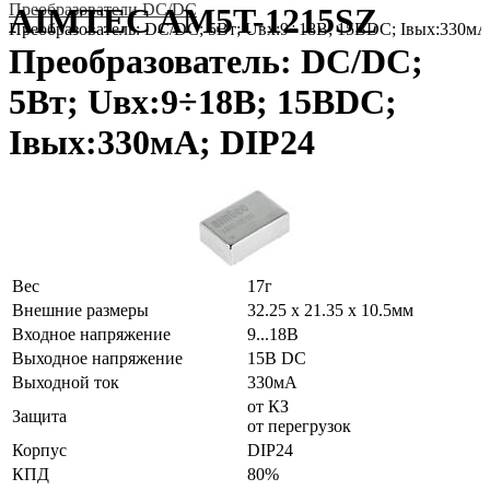
Преобразователи DC/DC
AIMTEC AM5T-1215SZ
Преобразователь: DC/DC; 5Вт; Uвх:9÷18В; 15ВDC; Iвых:330мА
Преобразователь: DC/DC;
5Вт; Uвх:9÷18В; 15ВDC;
Iвых:330мА; DIP24
Вес
17г
Внешние размеры
32.25 x 21.35 x 10.5мм
Входное напряжение
9...18В
Выходное напряжение
15В DC
Выходной ток
330мА
от КЗ
Защита
от перегрузок
Корпус
DIP24
КПД
80%