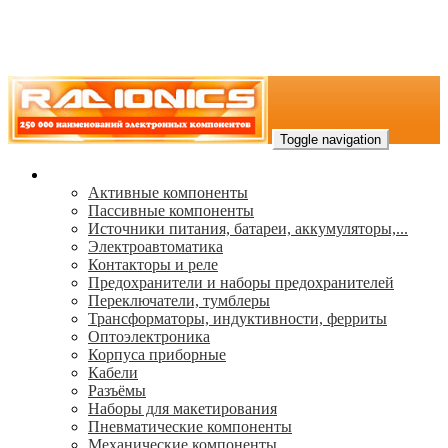
Toggle navigation
Каталог
Активные компоненты
Пассивные компоненты
Источники питания, батареи, аккумуляторы,...
Электроавтоматика
Контакторы и реле
Предохранители и наборы предохранителей
Переключатели, тумблеры
Трансформаторы, индуктивности, ферриты
Oптоэлектроника
Корпуса приборные
Кабели
Разъёмы
Наборы для макетирования
Пневматические компоненты
Механические компоненты