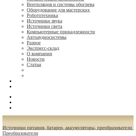
Вентиляция и системы обогрева
Оборудование для мастерских
Робототехника
Источники звука
Источники света
Компьютерные принадлежности
Автоаудиосистемы
Разное
Экспресс-склад
О компании
Новости
Статьи
(495) 544-73-50, (925) 502-42-73
radioniks.ru@mail.ru
Поиск
Вход
0.00 руб.
Источники питания, батареи, аккумуляторы, преобразователи 
Преобразователи