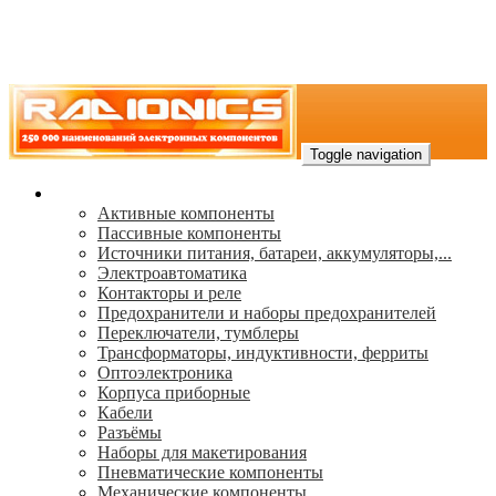
Toggle navigation
Каталог
Активные компоненты
Пассивные компоненты
Источники питания, батареи, аккумуляторы,...
Электроавтоматика
Контакторы и реле
Предохранители и наборы предохранителей
Переключатели, тумблеры
Трансформаторы, индуктивности, ферриты
Oптоэлектроника
Корпуса приборные
Кабели
Разъёмы
Наборы для макетирования
Пневматические компоненты
Механические компоненты