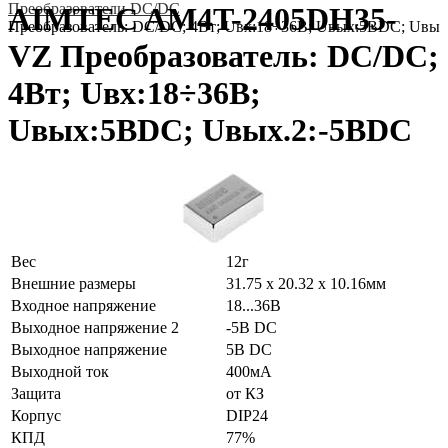
Преобразователи DC/DC
AIMTEC AM4T-2405DH35-
Преобразователь: DC/DC; 4Вт; Uвх:18÷36В; Uвых:5ВDC; Uвы
VZ Преобразователь: DC/DC;
4Вт; Uвх:18÷36В;
Uвых:5ВDC; Uвых.2:-5ВDC
Вес
12г
Внешние размеры
31.75 x 20.32 x 10.16мм
Входное напряжение
18...36В
Выходное напряжение 2
-5В DC
Выходное напряжение
5В DC
Выходной ток
400мА
Защита
от КЗ
Корпус
DIP24
КПД
77%