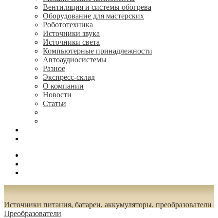
Вентиляция и системы обогрева
Оборудование для мастерских
Робототехника
Источники звука
Источники света
Компьютерные принадлежности
Автоаудиосистемы
Разное
Экспресс-склад
О компании
Новости
Статьи
(495) 544-73-50, (925) 502-42-73
radioniks.ru@mail.ru
Поиск
Вход
0.00 руб.
Источники питания, батареи, аккумуляторы, преобразователи 
Преобразователи