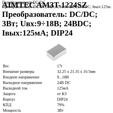
Преобразователи DC/DC
AIMTEC AM3T-1224SZ
Преобразователь: DC/DC; 3Вт; Uвх:9÷18В; 24ВDC; Iвых:125мА
Преобразователь: DC/DC;
3Вт; Uвх:9÷18В; 24ВDC;
Iвых:125мА; DIP24
Вес
17г
Внешние размеры
32.25 x 21.35 x 10.5мм
Входное напряжение
9...18В
Выходное напряжение
24В DC
Выходной ток
125мА
Защита
от КЗ
Корпус
DIP24
КПД
79%
Мощность
3Вт