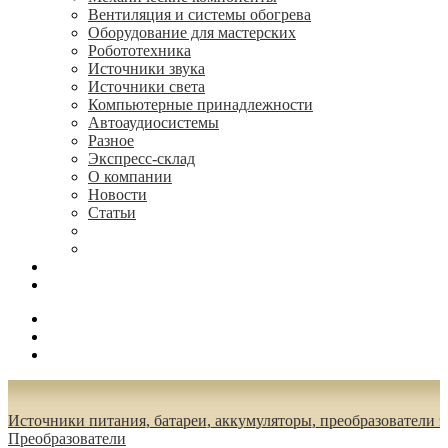
Вентиляция и системы обогрева
Оборудование для мастерских
Робототехника
Источники звука
Источники света
Компьютерные принадлежности
Автоаудиосистемы
Разное
Экспресс-склад
О компании
Новости
Статьи
(495) 544-73-50, (925) 502-42-73
radioniks.ru@mail.ru
Поиск
Вход
0.00 руб.
Источники питания, батареи, аккумуляторы, преобразователи 
Преобразователи