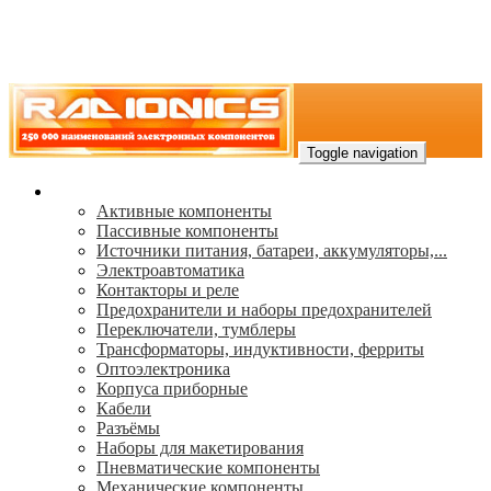
Toggle navigation
Каталог
Активные компоненты
Пассивные компоненты
Источники питания, батареи, аккумуляторы,...
Электроавтоматика
Контакторы и реле
Предохранители и наборы предохранителей
Переключатели, тумблеры
Трансформаторы, индуктивности, ферриты
Oптоэлектроника
Корпуса приборные
Кабели
Разъёмы
Наборы для макетирования
Пневматические компоненты
Механические компоненты