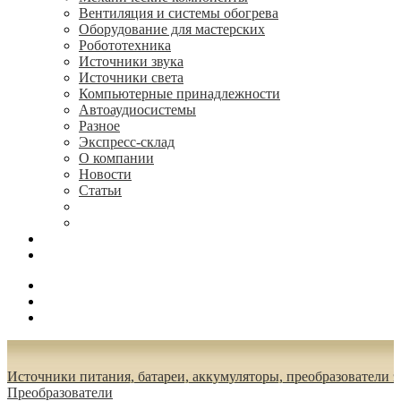
Вентиляция и системы обогрева
Оборудование для мастерских
Робототехника
Источники звука
Источники света
Компьютерные принадлежности
Автоаудиосистемы
Разное
Экспресс-склад
О компании
Новости
Статьи
(495) 544-73-50, (925) 502-42-73
radioniks.ru@mail.ru
Поиск
Вход
0.00 руб.
Источники питания, батареи, аккумуляторы, преобразователи 
Преобразователи