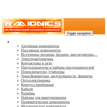
Toggle navigation
Каталог
Активные компоненты
Пассивные компоненты
Источники питания, батареи, аккумуляторы,...
Электроавтоматика
Контакторы и реле
Предохранители и наборы предохранителей
Переключатели, тумблеры
Трансформаторы, индуктивности, ферриты
Oптоэлектроника
Корпуса приборные
Кабели
Разъёмы
Наборы для макетирования
Пневматические компоненты
Механические компоненты