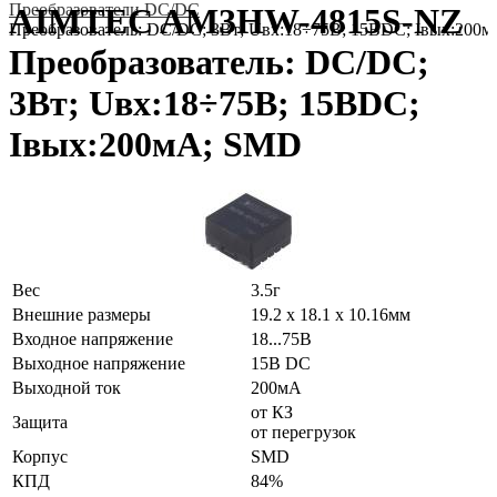
Преобразователи DC/DC
AIMTEC AM3HW-4815S-NZ
Преобразователь: DC/DC; 3Вт; Uвх:18÷75В; 15ВDC; Iвых:200
Преобразователь: DC/DC;
3Вт; Uвх:18÷75В; 15ВDC;
Iвых:200мА; SMD
Вес
3.5г
Внешние размеры
19.2 x 18.1 x 10.16мм
Входное напряжение
18...75В
Выходное напряжение
15В DC
Выходной ток
200мА
от КЗ
Защита
от перегрузок
Корпус
SMD
КПД
84%