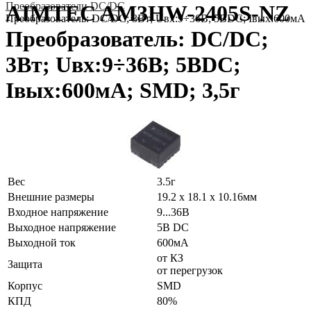
Преобразователи DC/DC
AIMTEC AM3HW-2405S-NZ
Преобразователь: DC/DC; 3Вт; Uвх:9÷36В; 5ВDC; Iвых:600мА;
Преобразователь: DC/DC;
3Вт; Uвх:9÷36В; 5ВDC;
Iвых:600мА; SMD; 3,5г
Вес
3.5г
Внешние размеры
19.2 x 18.1 x 10.16мм
Входное напряжение
9...36В
Выходное напряжение
5В DC
Выходной ток
600мА
от КЗ
Защита
от перегрузок
Корпус
SMD
КПД
80%