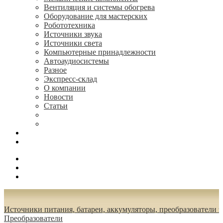
Вентиляция и системы обогрева
Оборудование для мастерских
Робототехника
Источники звука
Источники света
Компьютерные принадлежности
Автоаудиосистемы
Разное
Экспресс-склад
О компании
Новости
Статьи
(495) 544-73-50, (925) 502-42-73
radioniks.ru@mail.ru
Поиск
Вход
0.00 руб.
Источники питания, батареи, аккумуляторы, преобразователи 
Преобразователи