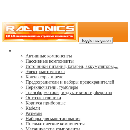
Toggle navigation
Каталог
Активные компоненты
Пассивные компоненты
Источники питания, батареи, аккумуляторы,...
Электроавтоматика
Контакторы и реле
Предохранители и наборы предохранителей
Переключатели, тумблеры
Трансформаторы, индуктивности, ферриты
Oптоэлектроника
Корпуса приборные
Кабели
Разъёмы
Наборы для макетирования
Пневматические компоненты
Механические компоненты