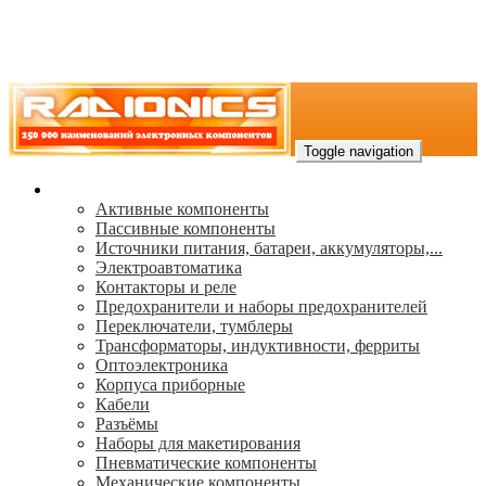
Toggle navigation
Каталог
Активные компоненты
Пассивные компоненты
Источники питания, батареи, аккумуляторы,...
Электроавтоматика
Контакторы и реле
Предохранители и наборы предохранителей
Переключатели, тумблеры
Трансформаторы, индуктивности, ферриты
Oптоэлектроника
Корпуса приборные
Кабели
Разъёмы
Наборы для макетирования
Пневматические компоненты
Механические компоненты