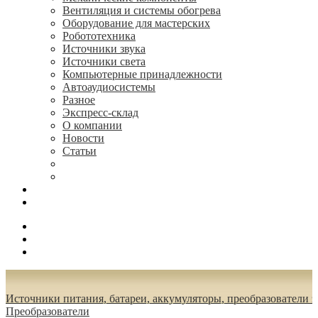
Вентиляция и системы обогрева
Оборудование для мастерских
Робототехника
Источники звука
Источники света
Компьютерные принадлежности
Автоаудиосистемы
Разное
Экспресс-склад
О компании
Новости
Статьи
(495) 544-73-50, (925) 502-42-73
radioniks.ru@mail.ru
Поиск
Вход
0.00 руб.
Источники питания, батареи, аккумуляторы, преобразователи 
Преобразователи