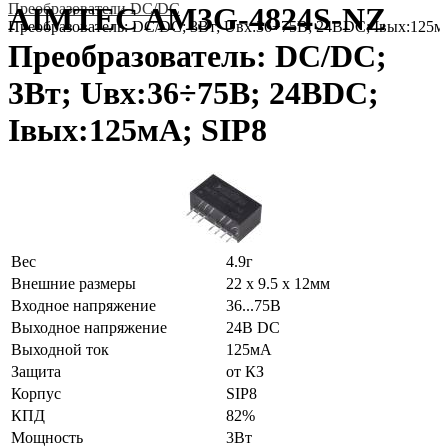
Преобразователи DC/DC
AIMTEC AM3G-4824S-NZ
Преобразователь: DC/DC; 3Вт; Uвх:36÷75В; 24ВDC; Iвых:125м
Преобразователь: DC/DC;
3Вт; Uвх:36÷75В; 24ВDC;
Iвых:125мА; SIP8
Вес
4.9г
Внешние размеры
22 x 9.5 x 12мм
Входное напряжение
36...75В
Выходное напряжение
24В DC
Выходной ток
125мА
Защита
от КЗ
Корпус
SIP8
КПД
82%
Мощность
3Вт