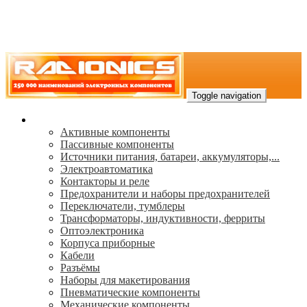
Toggle navigation
Каталог
Активные компоненты
Пассивные компоненты
Источники питания, батареи, аккумуляторы,...
Электроавтоматика
Контакторы и реле
Предохранители и наборы предохранителей
Переключатели, тумблеры
Трансформаторы, индуктивности, ферриты
Oптоэлектроника
Корпуса приборные
Кабели
Разъёмы
Наборы для макетирования
Пневматические компоненты
Механические компоненты