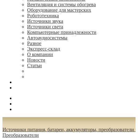
Вентиляция и системы обогрева
Оборудование для мастерских
Робототехника
Источники звука
Источники света
Компьютерные принадлежности
Автоаудиосистемы
Разное
Экспресс-склад
О компании
Новости
Статьи
(495) 544-73-50, (925) 502-42-73
radioniks.ru@mail.ru
Поиск
Вход
0.00 руб.
Источники питания, батареи, аккумуляторы, преобразователи 
Преобразователи