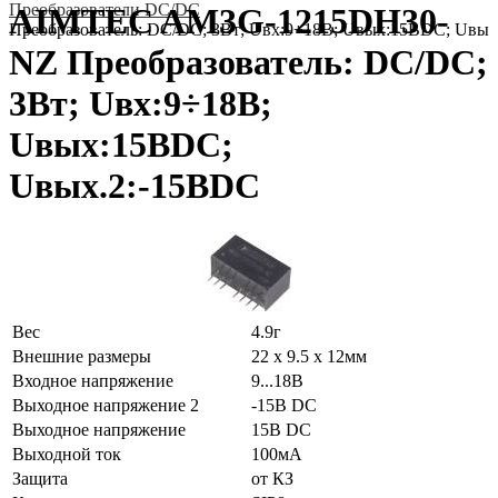
Преобразователи DC/DC
AIMTEC AM3G-1215DH30-
Преобразователь: DC/DC; 3Вт; Uвх:9÷18В; Uвых:15ВDC; Uвы
NZ Преобразователь: DC/DC;
3Вт; Uвх:9÷18В;
Uвых:15ВDC;
Uвых.2:-15ВDC
Вес
4.9г
Внешние размеры
22 x 9.5 x 12мм
Входное напряжение
9...18В
Выходное напряжение 2
-15В DC
Выходное напряжение
15В DC
Выходной ток
100мА
Защита
от КЗ