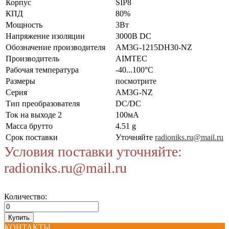
Корпус
SIP8
КПД
80%
Мощность
3Вт
Напряжение изоляции
3000В DC
Обозначение производителя
AM3G-1215DH30-NZ
Производитель
AIMTEC
Рабочая температура
-40...100°C
Размеры
посмотрите
Серия
AM3G-NZ
Тип преобразователя
DC/DC
Ток на выходе 2
100мА
Масса брутто
4.51 g
Срок поставки
Уточняйте
radioniks.ru@mail.ru
Условия поставки уточняйте:
radioniks.ru@mail.ru
Количество:
КОНТАКТЫ