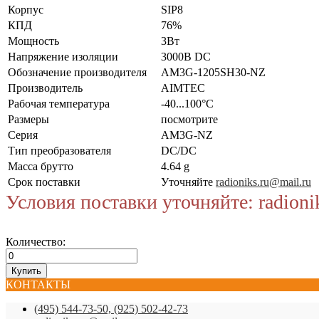
Корпус
SIP8
КПД
76%
Мощность
3Вт
Напряжение изоляции
3000В DC
Обозначение производителя
AM3G-1205SH30-NZ
Производитель
AIMTEC
Рабочая температура
-40...100°C
Размеры
посмотрите
Серия
AM3G-NZ
Тип преобразователя
DC/DC
Масса брутто
4.64 g
Срок поставки
Уточняйте
radioniks.ru@mail.ru
Условия поставки уточняйте: radioni
Количество:
КОНТАКТЫ
(495) 544-73-50, (925) 502-42-73