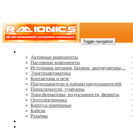
Toggle navigation
Каталог
Активные компоненты
Пассивные компоненты
Источники питания, батареи, аккумуляторы,...
Электроавтоматика
Контакторы и реле
Предохранители и наборы предохранителей
Переключатели, тумблеры
Трансформаторы, индуктивности, ферриты
Oптоэлектроника
Корпуса приборные
Кабели
Разъёмы
(495) 544-73-50, (925) 502-42-73
radioniks.ru@mail.ru