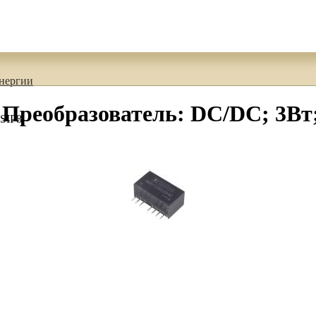
энергии
реобразователь: DC/DC; 3Вт;
 SIP8