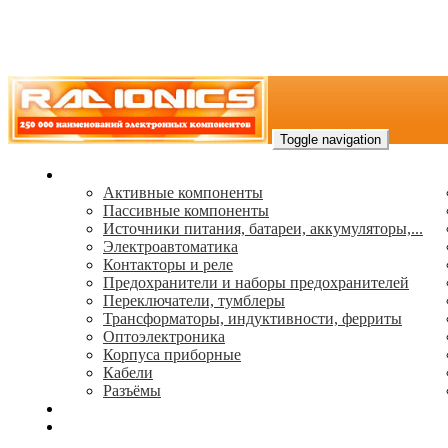
Toggle navigation
Каталог
Активные компоненты
Пассивные компоненты
Источники питания, батареи, аккумуляторы,...
Электроавтоматика
Контакторы и реле
Предохранители и наборы предохранителей
Переключатели, тумблеры
Трансформаторы, индуктивности, ферриты
Oптоэлектроника
Корпуса приборные
Кабели
Разъёмы
(495) 544-73-50, (925) 502-42-73
radioniks.ru@mail.ru