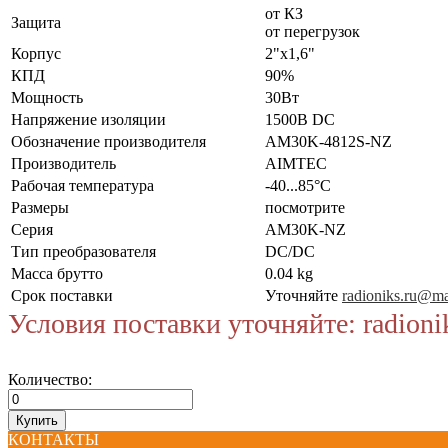
от КЗ
Защита
от перегрузок
Корпус
2"x1,6"
КПД
90%
Мощность
30Вт
Напряжение изоляции
1500В DC
Обозначение производителя
AM30K-4812S-NZ
Производитель
AIMTEC
Рабочая температура
-40...85°C
Размеры
посмотрите
Серия
AM30K-NZ
Тип преобразователя
DC/DC
Масса брутто
0.04 kg
Срок поставки
Уточняйте
radioniks.ru@ma
Условия поставки уточняйте: radioni
Количество:
КОНТАКТЫ