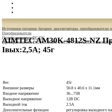
Поиск
Вход
0.00 руб.
Источники питания, батареи, аккумуляторы, преобразователи 
Преобразователи
Преобразователи DC/DC
AIMTEC AM30K-4812S-NZ Прео
Преобразователь: DC/DC; 30Вт; Uвх:36÷75В; 12ВDC; Iвых:2,5А
Iвых:2,5А; 45г
Вес
45г
Внешние размеры
50.8 x 40.6 x 11.1мм
Входное напряжение
36...75В
Выходное напряжение
12В DC
Выходной ток
2.5А
Дополнительные функции
регулировка выходного н