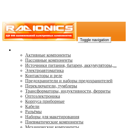
Toggle navigation
Каталог
Активные компоненты
Пассивные компоненты
Источники питания, батареи, аккумуляторы,...
Электроавтоматика
Контакторы и реле
Предохранители и наборы предохранителей
Переключатели, тумблеры
Трансформаторы, индуктивности, ферриты
Oптоэлектроника
Корпуса приборные
Кабели
Разъёмы
Наборы для макетирования
Пневматические компоненты
Механические компоненты