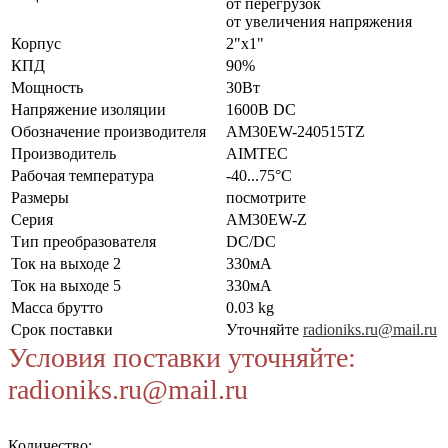
от перегрузок
от увеличения напряжения
Корпус
2"x1"
КПД
90%
Мощность
30Вт
Напряжение изоляции
1600В DC
Обозначение производителя
AM30EW-240515TZ
Производитель
AIMTEC
Рабочая температура
-40...75°C
Размеры
посмотрите
Серия
AM30EW-Z
Тип преобразователя
DC/DC
Ток на выходе 2
330мА
Ток на выходе 5
330мА
Масса брутто
0.03 kg
Срок поставки
Уточняйте
radioniks.ru@mail.ru
Условия поставки уточняйте:
radioniks.ru@mail.ru
Количество: