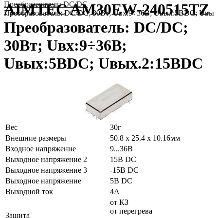
Преобразователи DC/DC
AIMTEC AM30EW-240515TZ
Преобразователь: DC/DC; 30Вт; Uвх:9÷36В; Uвых:5ВDC; Uвы
Преобразователь: DC/DC;
30Вт; Uвх:9÷36В;
Uвых:5ВDC; Uвых.2:15ВDC
Вес
30г
Внешние размеры
50.8 x 25.4 x 10.16мм
Входное напряжение
9...36В
Выходное напряжение 2
15В DC
Выходное напряжение 3
-15В DC
Выходное напряжение
5В DC
Выходной ток
4А
от КЗ
от перегрева
Защита