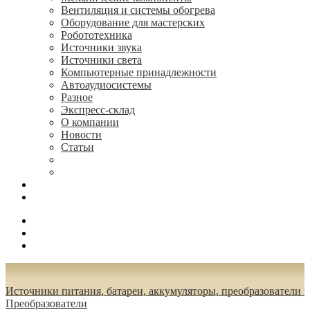
Вентиляция и системы обогрева
Оборудование для мастерских
Робототехника
Источники звука
Источники света
Компьютерные принадлежности
Автоаудиосистемы
Разное
Экспресс-склад
О компании
Новости
Статьи
(495) 544-73-50, (925) 502-42-73
radioniks.ru@mail.ru
Поиск
Вход
0.00 руб.
Источники питания, батареи, аккумуляторы, преобразователи 
Преобразователи