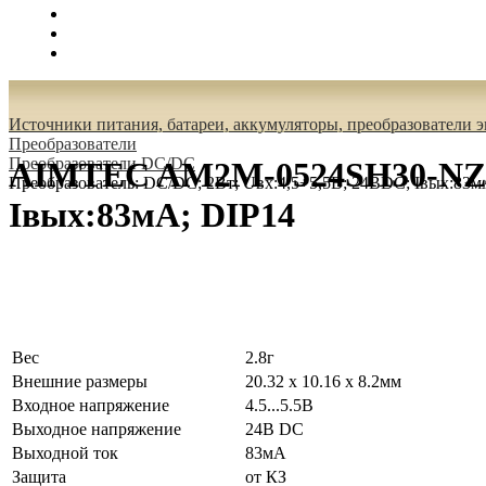
Поиск
Вход
0.00 руб.
Источники питания, батареи, аккумуляторы, преобразователи 
Преобразователи
Преобразователи DC/DC
AIMTEC AM2M-0524SH30-NZ Пр
Преобразователь: DC/DC; 2Вт; Uвх:4,5÷5,5В; 24ВDC; Iвых:83м
Iвых:83мА; DIP14
Вес
2.8г
Внешние размеры
20.32 x 10.16 x 8.2мм
Входное напряжение
4.5...5.5В
Выходное напряжение
24В DC
Выходной ток
83мА
Защита
от КЗ