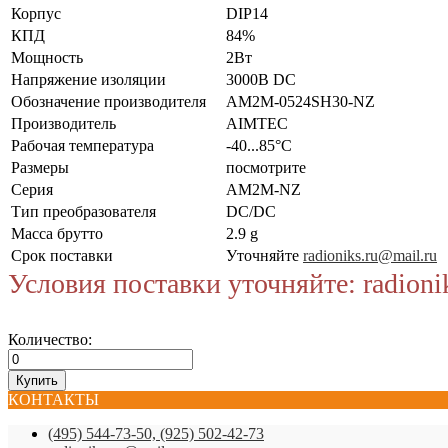
Корпус
DIP14
КПД
84%
Мощность
2Вт
Напряжение изоляции
3000В DC
Обозначение производителя
AM2M-0524SH30-NZ
Производитель
AIMTEC
Рабочая температура
-40...85°C
Размеры
посмотрите
Серия
AM2M-NZ
Тип преобразователя
DC/DC
Масса брутто
2.9 g
Срок поставки
Уточняйте
radioniks.ru@mail.ru
Условия поставки уточняйте: radioni
Количество:
КОНТАКТЫ
(495) 544-73-50, (925) 502-42-73