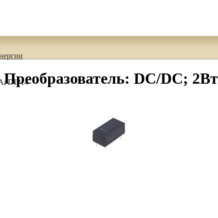
энергии
еобразователь: DC/DC; 2Вт; 
А; DIP14