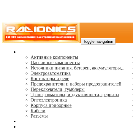
Toggle navigation
Каталог
Активные компоненты
Пассивные компоненты
Источники питания, батареи, аккумуляторы,...
Электроавтоматика
Контакторы и реле
Предохранители и наборы предохранителей
Переключатели, тумблеры
Трансформаторы, индуктивности, ферриты
Oптоэлектроника
Корпуса приборные
Кабели
Разъёмы
(495) 544-73-50, (925) 502-42-73
radioniks.ru@mail.ru