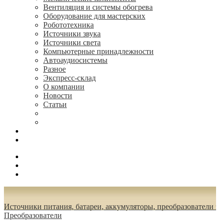
Вентиляция и системы обогрева
Оборудование для мастерских
Робототехника
Источники звука
Источники света
Компьютерные принадлежности
Автоаудиосистемы
Разное
Экспресс-склад
О компании
Новости
Статьи
(495) 544-73-50, (925) 502-42-73
radioniks.ru@mail.ru
Поиск
Вход
0.00 руб.
Источники питания, батареи, аккумуляторы, преобразователи 
Преобразователи