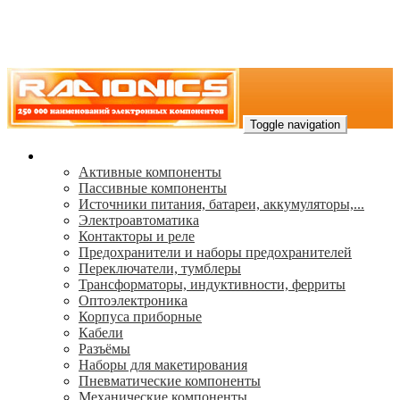
Toggle navigation
Каталог
Активные компоненты
Пассивные компоненты
Источники питания, батареи, аккумуляторы,...
Электроавтоматика
Контакторы и реле
Предохранители и наборы предохранителей
Переключатели, тумблеры
Трансформаторы, индуктивности, ферриты
Oптоэлектроника
Корпуса приборные
Кабели
Разъёмы
Наборы для макетирования
Пневматические компоненты
Механические компоненты