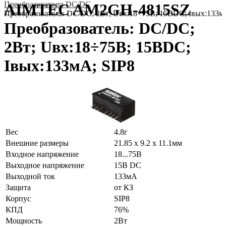
Преобразователи DC/DC
AIMTEC AM2GH-4815SZ
Преобразователь: DC/DC; 2Вт; Uвх:18÷75В; 15ВDC; Iвых:133м
Преобразователь: DC/DC;
2Вт; Uвх:18÷75В; 15ВDC;
Iвых:133мА; SIP8
Вес
4.8г
Внешние размеры
21.85 x 9.2 x 11.1мм
Входное напряжение
18...75В
Выходное напряжение
15В DC
Выходной ток
133мА
Защита
от КЗ
Корпус
SIP8
КПД
76%
Мощность
2Вт