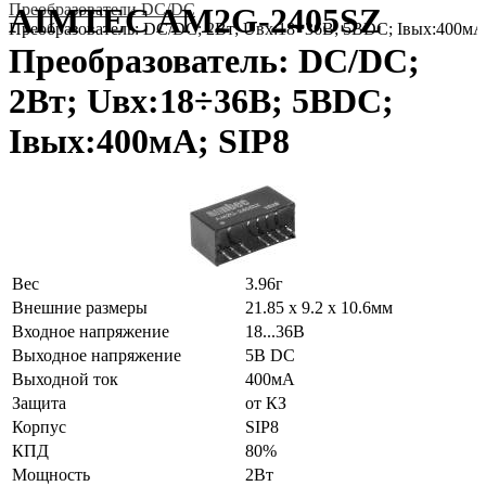
Преобразователи DC/DC
AIMTEC AM2G-2405SZ
Преобразователь: DC/DC; 2Вт; Uвх:18÷36В; 5ВDC; Iвых:400мА
Преобразователь: DC/DC;
2Вт; Uвх:18÷36В; 5ВDC;
Iвых:400мА; SIP8
Вес
3.96г
Внешние размеры
21.85 x 9.2 x 10.6мм
Входное напряжение
18...36В
Выходное напряжение
5В DC
Выходной ток
400мА
Защита
от КЗ
Корпус
SIP8
КПД
80%
Мощность
2Вт