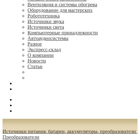
Вентиляция и системы обогрева
Оборудование для мастерских
Робототехника
Источники звука
Источники света
Компьютерные принадлежности
Автоаудиосистемы
Разное
Экспресс-склад
О компании
Новости
Статьи
(495) 544-73-50, (925) 502-42-73
radioniks.ru@mail.ru
Поиск
Вход
0.00 руб.
Источники питания, батареи, аккумуляторы, преобразователи 
Преобразователи