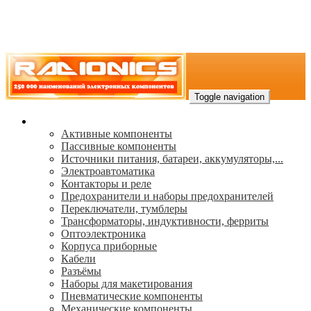
Toggle navigation
Каталог
Активные компоненты
Пассивные компоненты
Источники питания, батареи, аккумуляторы,...
Электроавтоматика
Контакторы и реле
Предохранители и наборы предохранителей
Переключатели, тумблеры
Трансформаторы, индуктивности, ферриты
Oптоэлектроника
Корпуса приборные
Кабели
Разъёмы
Наборы для макетирования
Пневматические компоненты
Механические компоненты