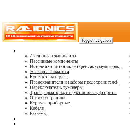
Toggle navigation
Каталог
Активные компоненты
Пассивные компоненты
Источники питания, батареи, аккумуляторы,...
Электроавтоматика
Контакторы и реле
Предохранители и наборы предохранителей
Переключатели, тумблеры
Трансформаторы, индуктивности, ферриты
Oптоэлектроника
Корпуса приборные
Кабели
Разъёмы
(495) 544-73-50, (925) 502-42-73
radioniks.ru@mail.ru