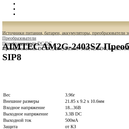
Поиск
Вход
0.00 руб.
Источники питания, батареи, аккумуляторы, преобразователи 
Преобразователи
Преобразователи DC/DC
AIMTEC AM2G-2403SZ Преобра
Преобразователь: DC/DC; 2Вт; Uвх:18÷36В; 3,3ВDC; Iвых:500м
SIP8
Вес
3.96г
Внешние размеры
21.85 x 9.2 x 10.6мм
Входное напряжение
18...36В
Выходное напряжение
3.3В DC
Выходной ток
500мА
Защита
от КЗ