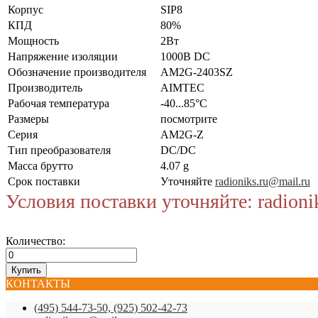
Корпус
SIP8
КПД
80%
Мощность
2Вт
Напряжение изоляции
1000В DC
Обозначение производителя
AM2G-2403SZ
Производитель
AIMTEC
Рабочая температура
-40...85°C
Размеры
посмотрите
Серия
AM2G-Z
Тип преобразователя
DC/DC
Масса брутто
4.07 g
Срок поставки
Уточняйте
radioniks.ru@mail.ru
Условия поставки уточняйте: radioni
Количество:
КОНТАКТЫ
(495) 544-73-50, (925) 502-42-73