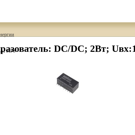
энергии
зователь: DC/DC; 2Вт; Uвх:1
А; SIP8