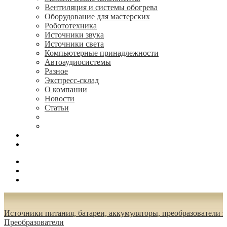
Вентиляция и системы обогрева
Оборудование для мастерских
Робототехника
Источники звука
Источники света
Компьютерные принадлежности
Автоаудиосистемы
Разное
Экспресс-склад
О компании
Новости
Статьи
(495) 544-73-50, (925) 502-42-73
radioniks.ru@mail.ru
Поиск
Вход
0.00 руб.
Источники питания, батареи, аккумуляторы, преобразователи 
Преобразователи