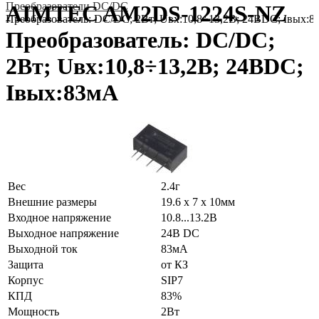
Преобразователи DC/DC
AIMTEC AM2DS-1224S-NZ
Преобразователь: DC/DC; 2Вт; Uвх:10,8÷13,2В; 24ВDC; Iвых:
Преобразователь: DC/DC;
2Вт; Uвх:10,8÷13,2В; 24ВDC;
Iвых:83мА
Вес
2.4г
Внешние размеры
19.6 x 7 x 10мм
Входное напряжение
10.8...13.2В
Выходное напряжение
24В DC
Выходной ток
83мА
Защита
от КЗ
Корпус
SIP7
КПД
83%
Мощность
2Вт