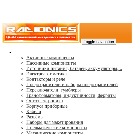
Toggle navigation
Каталог
Активные компоненты
Пассивные компоненты
Источники питания, батареи, аккумуляторы,...
Электроавтоматика
Контакторы и реле
Предохранители и наборы предохранителей
Переключатели, тумблеры
Трансформаторы, индуктивности, ферриты
Oптоэлектроника
Корпуса приборные
Кабели
Разъёмы
Наборы для макетирования
Пневматические компоненты
Механические компоненты