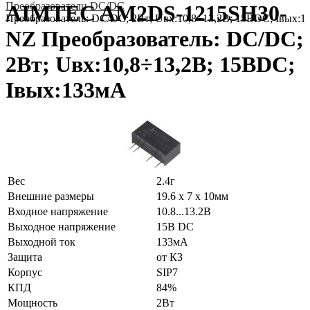
Преобразователи DC/DC
AIMTEC AM2DS-1215SH30-
Преобразователь: DC/DC; 2Вт; Uвх:10,8÷13,2В; 15ВDC; Iвых:
NZ Преобразователь: DC/DC;
2Вт; Uвх:10,8÷13,2В; 15ВDC;
Iвых:133мА
Вес
2.4г
Внешние размеры
19.6 x 7 x 10мм
Входное напряжение
10.8...13.2В
Выходное напряжение
15В DC
Выходной ток
133мА
Защита
от КЗ
Корпус
SIP7
КПД
84%
Мощность
2Вт