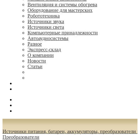
Вентиляция и системы обогрева
Оборудование для мастерских
Робототехника
Источники звука
Источники света
Компьютерные принадлежности
Автоаудиосистемы
Разное
Экспресс-склад
О компании
Новости
Статьи
(495) 544-73-50, (925) 502-42-73
radioniks.ru@mail.ru
Поиск
Вход
0.00 руб.
Источники питания, батареи, аккумуляторы, преобразователи 
Преобразователи