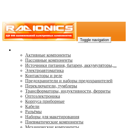
Toggle navigation
Каталог
Активные компоненты
Пассивные компоненты
Источники питания, батареи, аккумуляторы,...
Электроавтоматика
Контакторы и реле
Предохранители и наборы предохранителей
Переключатели, тумблеры
Трансформаторы, индуктивности, ферриты
Oптоэлектроника
Корпуса приборные
Кабели
Разъёмы
Наборы для макетирования
Пневматические компоненты
Механические компоненты