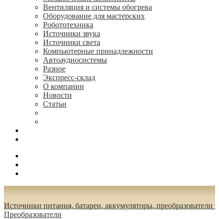
Вентиляция и системы обогрева
Оборудование для мастерских
Робототехника
Источники звука
Источники света
Компьютерные принадлежности
Автоаудиосистемы
Разное
Экспресс-склад
О компании
Новости
Статьи
(495) 544-73-50, (925) 502-42-73
radioniks.ru@mail.ru
Поиск
Вход
0.00 руб.
Источники питания, батареи, аккумуляторы, преобразователи 
Преобразователи