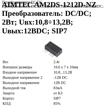
Преобразователи DC/DC
AIMTEC AM2DS-1212D-NZ
Преобразователь: DC/DC; 2Вт; Uвх:10,8÷13,2В; Uвых:12ВDC; 
Преобразователь: DC/DC;
2Вт; Uвх:10,8÷13,2В;
Uвых:12ВDC; SIP7
Вес
2.4г
Внешние размеры
19.6 x 7 x 10мм
Входное напряжение
10.8...13.2В
Выходное напряжение 2
-12В DC
Выходное напряжение
12В DC
Выходной ток
83мА
Защита
от КЗ
Корпус
SIP7
КПД
85%