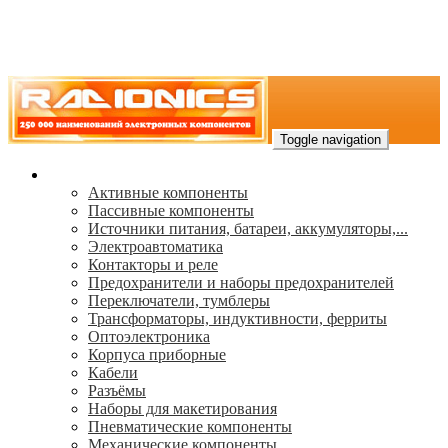
Toggle navigation
Каталог
Активные компоненты
Пассивные компоненты
Источники питания, батареи, аккумуляторы,...
Электроавтоматика
Контакторы и реле
Предохранители и наборы предохранителей
Переключатели, тумблеры
Трансформаторы, индуктивности, ферриты
Oптоэлектроника
Корпуса приборные
Кабели
Разъёмы
Наборы для макетирования
Пневматические компоненты
Механические компоненты