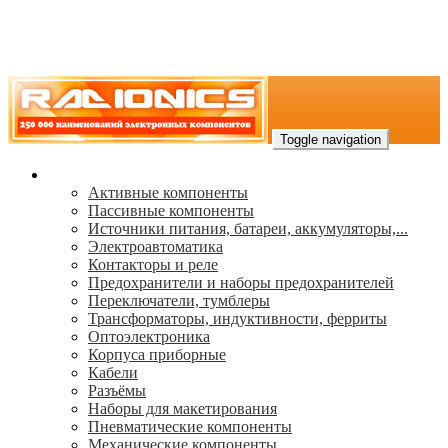
Toggle navigation
Каталог
Активные компоненты
Пассивные компоненты
Источники питания, батареи, аккумуляторы,...
Электроавтоматика
Контакторы и реле
Предохранители и наборы предохранителей
Переключатели, тумблеры
Трансформаторы, индуктивности, ферриты
Oптоэлектроника
Корпуса приборные
Кабели
Разъёмы
Наборы для макетирования
Пневматические компоненты
Механические компоненты