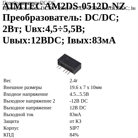
Преобразователи DC/DC
AIMTEC AM2DS-0512D-NZ
Преобразователь: DC/DC; 2Вт; Uвх:4,5÷5,5В; Uвых:12ВDC; Iв
Преобразователь: DC/DC;
2Вт; Uвх:4,5÷5,5В;
Uвых:12ВDC; Iвых:83мА
Вес
2.4г
Внешние размеры
19.6 x 7 x 10мм
Входное напряжение
4.5...5.5В
Выходное напряжение 2
-12В DC
Выходное напряжение
12В DC
Выходной ток
83мА
Защита
от КЗ
Корпус
SIP7
КПД
84%