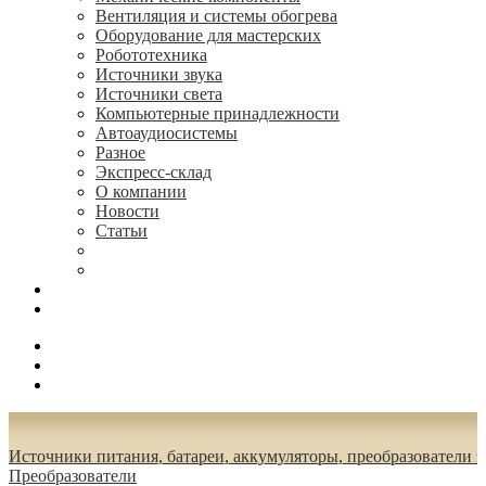
Вентиляция и системы обогрева
Оборудование для мастерских
Робототехника
Источники звука
Источники света
Компьютерные принадлежности
Автоаудиосистемы
Разное
Экспресс-склад
О компании
Новости
Статьи
(495) 544-73-50, (925) 502-42-73
radioniks.ru@mail.ru
Поиск
Вход
0.00 руб.
Источники питания, батареи, аккумуляторы, преобразователи 
Преобразователи