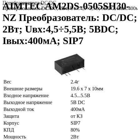
Преобразователи DC/DC
AIMTEC AM2DS-0505SH30-
Преобразователь: DC/DC; 2Вт; Uвх:4,5÷5,5В; 5ВDC; Iвых:400м
NZ Преобразователь: DC/DC;
2Вт; Uвх:4,5÷5,5В; 5ВDC;
Iвых:400мА; SIP7
Вес
2.4г
Внешние размеры
19.6 x 7 x 10мм
Входное напряжение
4.5...5.5В
Выходное напряжение
5В DC
Выходной ток
400мА
Защита
от КЗ
Корпус
SIP7
КПД
80%
Мощность
2Вт