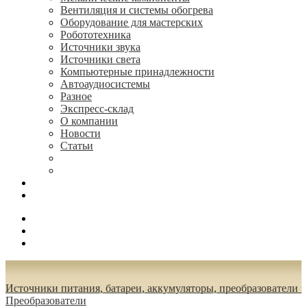
Вентиляция и системы обогрева
Оборудование для мастерских
Робототехника
Источники звука
Источники света
Компьютерные принадлежности
Автоаудиосистемы
Разное
Экспресс-склад
О компании
Новости
Статьи
(495) 544-73-50, (925) 502-42-73
radioniks.ru@mail.ru
Поиск
Вход
0.00 руб.
Источники питания, батареи, аккумуляторы, преобразователи 
Преобразователи