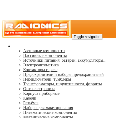
Toggle navigation
Каталог
Активные компоненты
Пассивные компоненты
Источники питания, батареи, аккумуляторы,...
Электроавтоматика
Контакторы и реле
Предохранители и наборы предохранителей
Переключатели, тумблеры
Трансформаторы, индуктивности, ферриты
Oптоэлектроника
Корпуса приборные
Кабели
Разъёмы
Наборы для макетирования
Пневматические компоненты
Механические компоненты