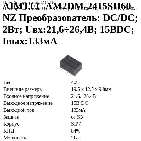
Преобразователи DC/DC
AIMTEC AM2DM-2415SH60-
Преобразователь: DC/DC; 2Вт; Uвх:21,6÷26,4В; 15ВDC; Iвых:
NZ Преобразователь: DC/DC;
2Вт; Uвх:21,6÷26,4В; 15ВDC;
Iвых:133мА
Вес
4.2г
Внешние размеры
19.5 x 12.5 x 9.8мм
Входное напряжение
21.6...26.4В
Выходное напряжение
15В DC
Выходной ток
133мА
Защита
от КЗ
Корпус
SIP7
КПД
84%
Мощность
2Вт