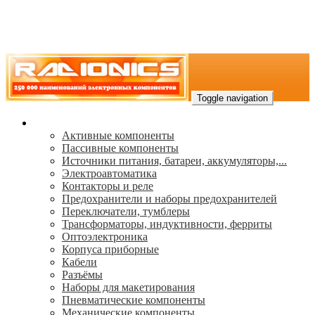
Toggle navigation
Каталог
Активные компоненты
Пассивные компоненты
Источники питания, батареи, аккумуляторы,...
Электроавтоматика
Контакторы и реле
Предохранители и наборы предохранителей
Переключатели, тумблеры
Трансформаторы, индуктивности, ферриты
Oптоэлектроника
Корпуса приборные
Кабели
Разъёмы
Наборы для макетирования
Пневматические компоненты
Механические компоненты