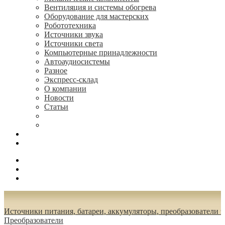
Вентиляция и системы обогрева
Оборудование для мастерских
Робототехника
Источники звука
Источники света
Компьютерные принадлежности
Автоаудиосистемы
Разное
Экспресс-склад
О компании
Новости
Статьи
(495) 544-73-50, (925) 502-42-73
radioniks.ru@mail.ru
Поиск
Вход
0.00 руб.
Источники питания, батареи, аккумуляторы, преобразователи 
Преобразователи