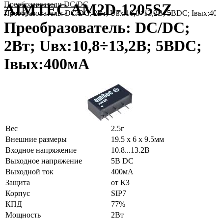
Преобразователи DC/DC
AIMTEC AM2D-1205SZ
Преобразователь: DC/DC; 2Вт; Uвх:10,8÷13,2В; 5ВDC; Iвых:4
Преобразователь: DC/DC;
2Вт; Uвх:10,8÷13,2В; 5ВDC;
Iвых:400мА
Вес
2.5г
Внешние размеры
19.5 x 6 x 9.5мм
Входное напряжение
10.8...13.2В
Выходное напряжение
5В DC
Выходной ток
400мА
Защита
от КЗ
Корпус
SIP7
КПД
77%
Мощность
2Вт