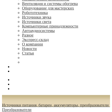
Вентиляция и системы обогрева
Оборудование для мастерских
Робототехника
Источники звука
Источники света
Компьютерные принадлежности
Автоаудиосистемы
Разное
Экспресс-склад
О компании
Новости
Статьи
(495) 544-73-50, (925) 502-42-73
radioniks.ru@mail.ru
Поиск
Вход
0.00 руб.
Источники питания, батареи, аккумуляторы, преобразователи 
Преобразователи