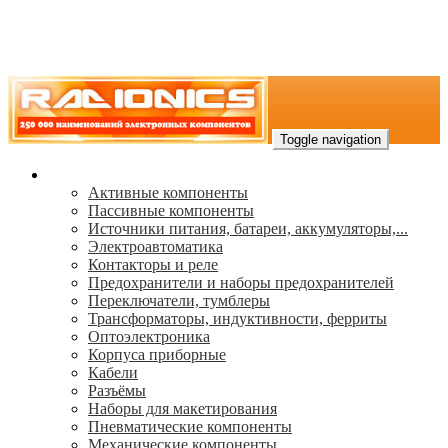
Toggle navigation
Каталог
Активные компоненты
Пассивные компоненты
Источники питания, батареи, аккумуляторы,...
Электроавтоматика
Контакторы и реле
Предохранители и наборы предохранителей
Переключатели, тумблеры
Трансформаторы, индуктивности, ферриты
Oптоэлектроника
Корпуса приборные
Кабели
Разъёмы
Наборы для макетирования
Пневматические компоненты
Механические компоненты