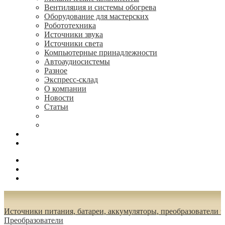
Вентиляция и системы обогрева
Оборудование для мастерских
Робототехника
Источники звука
Источники света
Компьютерные принадлежности
Автоаудиосистемы
Разное
Экспресс-склад
О компании
Новости
Статьи
(495) 544-73-50, (925) 502-42-73
radioniks.ru@mail.ru
Поиск
Вход
0.00 руб.
Источники питания, батареи, аккумуляторы, преобразователи 
Преобразователи