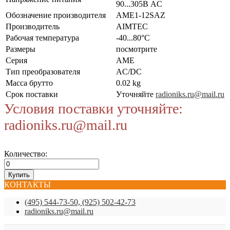
90...305В AC
Обозначение производителя
AME1-12SAZ
Производитель
AIMTEC
Рабочая температура
-40...80°C
Размеры
посмотрите
Серия
AME
Тип преобразователя
AC/DC
Масса брутто
0.02 kg
Срок поставки
Уточняйте
radioniks.ru@mail.ru
Условия поставки уточняйте:
radioniks.ru@mail.ru
Количество:
КОНТАКТЫ
(495) 544-73-50, (925) 502-42-73
radioniks.ru@mail.ru