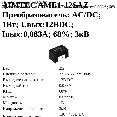
Преобразователи AC/DC
AIMTEC AME1-12SAZ
Преобразователь: AC/DC; 1Вт; Uвых:12ВDC; Iвых:0,083А; 68%
Преобразователь: AC/DC;
1Вт; Uвых:12ВDC;
Iвых:0,083А; 68%; 3кВ
Вес
25г
Внешние размеры
33.7 x 22.2 x 18мм
Выходное напряжение
12В DC
Выходной ток
0.083А
КПД
68%
Монтаж
на плату
Мощность
1Вт
Напряжение изоляции
3кВ
130...430В DC
Напряжение питания