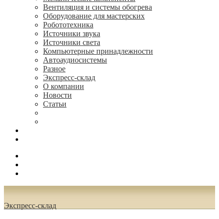
Вентиляция и системы обогрева
Оборудование для мастерских
Робототехника
Источники звука
Источники света
Компьютерные принадлежности
Автоаудиосистемы
Разное
Экспресс-склад
О компании
Новости
Статьи
(495) 544-73-50, (925) 502-42-73
radioniks.ru@mail.ru
Поиск
Вход
0.00 руб.
Экспресс-склад