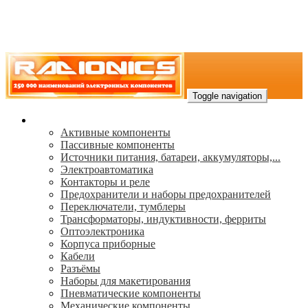
Toggle navigation
Каталог
Активные компоненты
Пассивные компоненты
Источники питания, батареи, аккумуляторы,...
Электроавтоматика
Контакторы и реле
Предохранители и наборы предохранителей
Переключатели, тумблеры
Трансформаторы, индуктивности, ферриты
Oптоэлектроника
Корпуса приборные
Кабели
Разъёмы
Наборы для макетирования
Пневматические компоненты
Механические компоненты