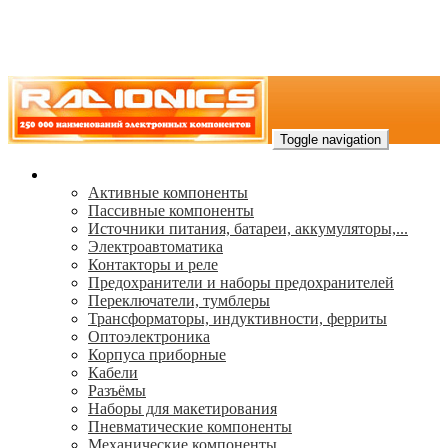
Toggle navigation
Каталог
Активные компоненты
Пассивные компоненты
Источники питания, батареи, аккумуляторы,...
Электроавтоматика
Контакторы и реле
Предохранители и наборы предохранителей
Переключатели, тумблеры
Трансформаторы, индуктивности, ферриты
Oптоэлектроника
Корпуса приборные
Кабели
Разъёмы
Наборы для макетирования
Пневматические компоненты
Механические компоненты