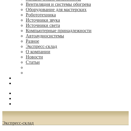
Вентиляция и системы обогрева
Оборудование для мастерских
Робототехника
Источники звука
Источники света
Компьютерные принадлежности
Автоаудиосистемы
Разное
Экспресс-склад
О компании
Новости
Статьи
(495) 544-73-50, (925) 502-42-73
radioniks.ru@mail.ru
Поиск
Вход
0.00 руб.
Экспресс-склад