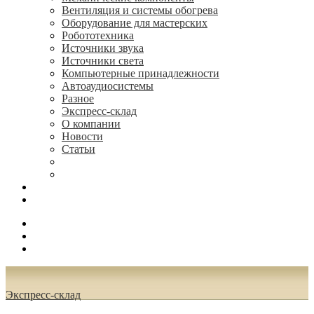
Вентиляция и системы обогрева
Оборудование для мастерских
Робототехника
Источники звука
Источники света
Компьютерные принадлежности
Автоаудиосистемы
Разное
Экспресс-склад
О компании
Новости
Статьи
(495) 544-73-50, (925) 502-42-73
radioniks.ru@mail.ru
Поиск
Вход
0.00 руб.
Экспресс-склад