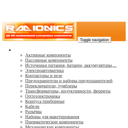
Toggle navigation
Каталог
Активные компоненты
Пассивные компоненты
Источники питания, батареи, аккумуляторы,...
Электроавтоматика
Контакторы и реле
Предохранители и наборы предохранителей
Переключатели, тумблеры
Трансформаторы, индуктивности, ферриты
Oптоэлектроника
Корпуса приборные
Кабели
Разъёмы
Наборы для макетирования
Пневматические компоненты
Механические компоненты