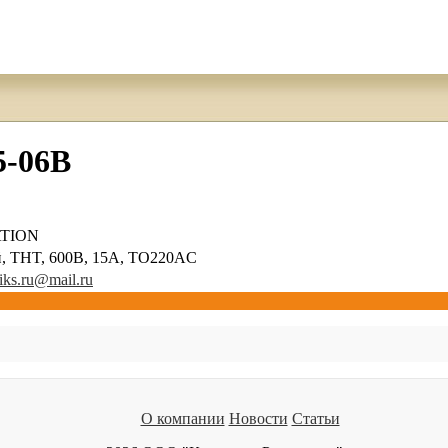
-06B
TION
, THT, 600В, 15А, TO220AC
iks.ru@mail.ru
О компании
Новости
Статьи