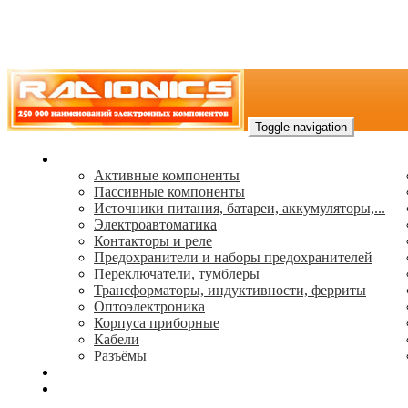
Toggle navigation
Каталог
Активные компоненты
Пассивные компоненты
Источники питания, батареи, аккумуляторы,...
Электроавтоматика
Контакторы и реле
Предохранители и наборы предохранителей
Переключатели, тумблеры
Трансформаторы, индуктивности, ферриты
Oптоэлектроника
Корпуса приборные
Кабели
Разъёмы
(495) 544-73-50, (925) 502-42-73
radioniks.ru@mail.ru