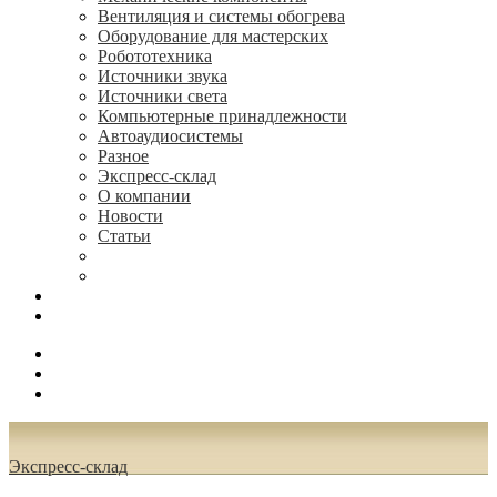
Вентиляция и системы обогрева
Оборудование для мастерских
Робототехника
Источники звука
Источники света
Компьютерные принадлежности
Автоаудиосистемы
Разное
Экспресс-склад
О компании
Новости
Статьи
(495) 544-73-50, (925) 502-42-73
radioniks.ru@mail.ru
Поиск
Вход
0.00 руб.
Экспресс-склад