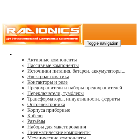
Toggle navigation
Каталог
Активные компоненты
Пассивные компоненты
Источники питания, батареи, аккумуляторы,...
Электроавтоматика
Контакторы и реле
Предохранители и наборы предохранителей
Переключатели, тумблеры
Трансформаторы, индуктивности, ферриты
Oптоэлектроника
Корпуса приборные
Кабели
Разъёмы
Наборы для макетирования
Пневматические компоненты
Механические компоненты