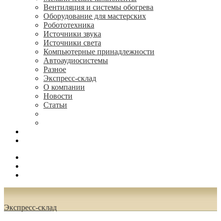
Вентиляция и системы обогрева
Оборудование для мастерских
Робототехника
Источники звука
Источники света
Компьютерные принадлежности
Автоаудиосистемы
Разное
Экспресс-склад
О компании
Новости
Статьи
(495) 544-73-50, (925) 502-42-73
radioniks.ru@mail.ru
Поиск
Вход
0.00 руб.
Экспресс-склад