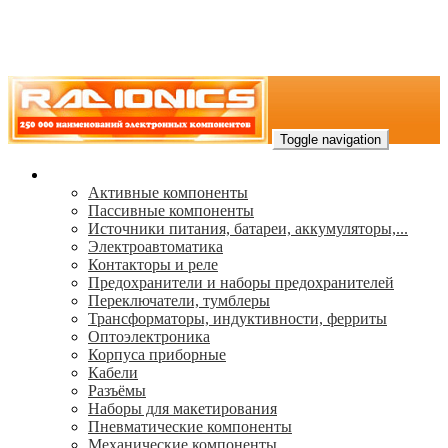
Toggle navigation
Каталог
Активные компоненты
Пассивные компоненты
Источники питания, батареи, аккумуляторы,...
Электроавтоматика
Контакторы и реле
Предохранители и наборы предохранителей
Переключатели, тумблеры
Трансформаторы, индуктивности, ферриты
Oптоэлектроника
Корпуса приборные
Кабели
Разъёмы
Наборы для макетирования
Пневматические компоненты
Механические компоненты