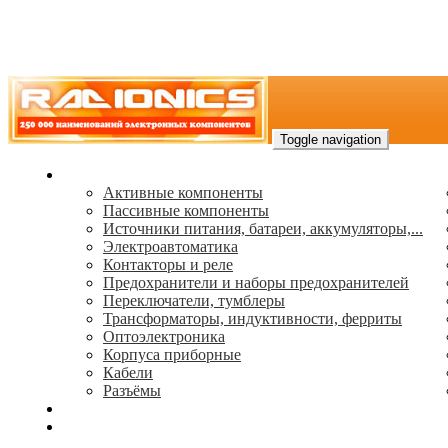
Toggle navigation
Каталог
Активные компоненты
Пассивные компоненты
Источники питания, батареи, аккумуляторы,...
Электроавтоматика
Контакторы и реле
Предохранители и наборы предохранителей
Переключатели, тумблеры
Трансформаторы, индуктивности, ферриты
Oптоэлектроника
Корпуса приборные
Кабели
Разъёмы
(495) 544-73-50, (925) 502-42-73
radioniks.ru@mail.ru