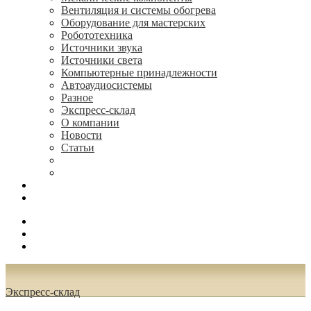
Вентиляция и системы обогрева
Оборудование для мастерских
Робототехника
Источники звука
Источники света
Компьютерные принадлежности
Автоаудиосистемы
Разное
Экспресс-склад
О компании
Новости
Статьи
(495) 544-73-50, (925) 502-42-73
radioniks.ru@mail.ru
Поиск
Вход
0.00 руб.
Экспресс-склад