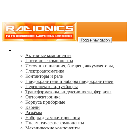
Toggle navigation
Каталог
Активные компоненты
Пассивные компоненты
Источники питания, батареи, аккумуляторы,...
Электроавтоматика
Контакторы и реле
Предохранители и наборы предохранителей
Переключатели, тумблеры
Трансформаторы, индуктивности, ферриты
Oптоэлектроника
Корпуса приборные
Кабели
Разъёмы
Наборы для макетирования
Пневматические компоненты
Механические компоненты