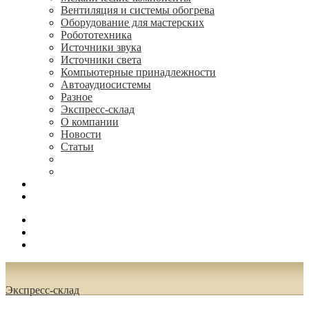
Вентиляция и системы обогрева
Оборудование для мастерских
Робототехника
Источники звука
Источники света
Компьютерные принадлежности
Автоаудиосистемы
Разное
Экспресс-склад
О компании
Новости
Статьи
(495) 544-73-50, (925) 502-42-73
radioniks.ru@mail.ru
Поиск
Вход
0.00 руб.
Экспресс-склад