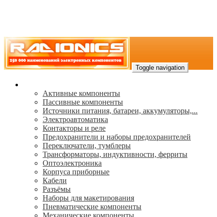
Toggle navigation
Каталог
Активные компоненты
Пассивные компоненты
Источники питания, батареи, аккумуляторы,...
Электроавтоматика
Контакторы и реле
Предохранители и наборы предохранителей
Переключатели, тумблеры
Трансформаторы, индуктивности, ферриты
Oптоэлектроника
Корпуса приборные
Кабели
Разъёмы
Наборы для макетирования
Пневматические компоненты
Механические компоненты