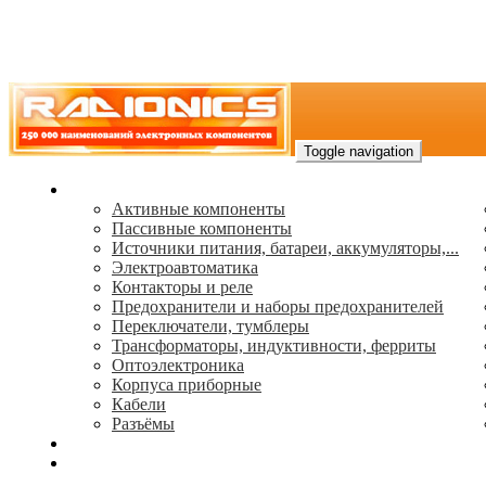
Toggle navigation
Каталог
Активные компоненты
Пассивные компоненты
Источники питания, батареи, аккумуляторы,...
Электроавтоматика
Контакторы и реле
Предохранители и наборы предохранителей
Переключатели, тумблеры
Трансформаторы, индуктивности, ферриты
Oптоэлектроника
Корпуса приборные
Кабели
Разъёмы
(495) 544-73-50, (925) 502-42-73
radioniks.ru@mail.ru