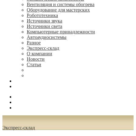
Вентиляция и системы обогрева
Оборудование для мастерских
Робототехника
Источники звука
Источники света
Компьютерные принадлежности
Автоаудиосистемы
Разное
Экспресс-склад
О компании
Новости
Статьи
(495) 544-73-50, (925) 502-42-73
radioniks.ru@mail.ru
Поиск
Вход
0.00 руб.
Экспресс-склад