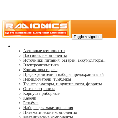
Toggle navigation
Каталог
Активные компоненты
Пассивные компоненты
Источники питания, батареи, аккумуляторы,...
Электроавтоматика
Контакторы и реле
Предохранители и наборы предохранителей
Переключатели, тумблеры
Трансформаторы, индуктивности, ферриты
Oптоэлектроника
Корпуса приборные
Кабели
Разъёмы
Наборы для макетирования
Пневматические компоненты
Механические компоненты