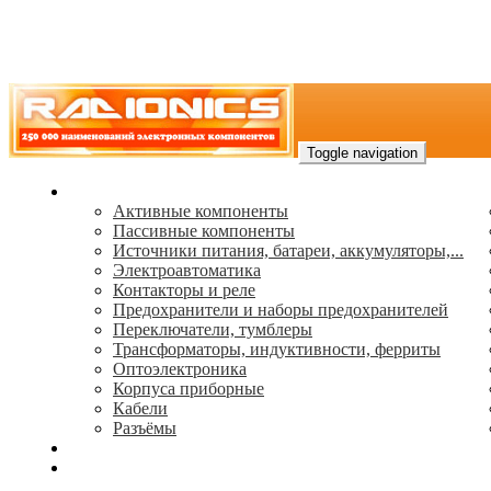
Toggle navigation
Каталог
Активные компоненты
Пассивные компоненты
Источники питания, батареи, аккумуляторы,...
Электроавтоматика
Контакторы и реле
Предохранители и наборы предохранителей
Переключатели, тумблеры
Трансформаторы, индуктивности, ферриты
Oптоэлектроника
Корпуса приборные
Кабели
Разъёмы
(495) 544-73-50, (925) 502-42-73
radioniks.ru@mail.ru