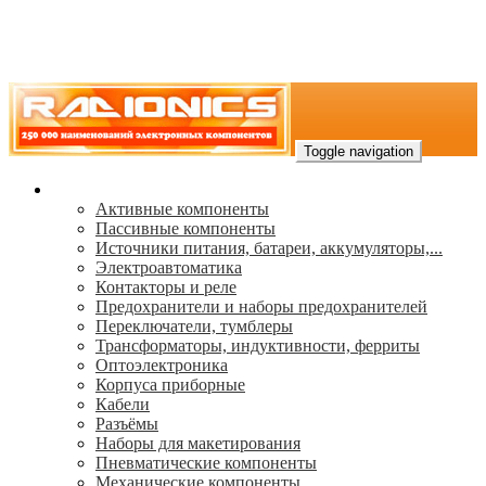
Toggle navigation
Каталог
Активные компоненты
Пассивные компоненты
Источники питания, батареи, аккумуляторы,...
Электроавтоматика
Контакторы и реле
Предохранители и наборы предохранителей
Переключатели, тумблеры
Трансформаторы, индуктивности, ферриты
Oптоэлектроника
Корпуса приборные
Кабели
Разъёмы
Наборы для макетирования
Пневматические компоненты
Механические компоненты