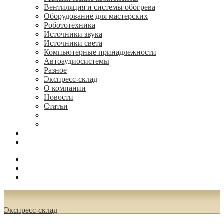
Вентиляция и системы обогрева
Оборудование для мастерских
Робототехника
Источники звука
Источники света
Компьютерные принадлежности
Автоаудиосистемы
Разное
Экспресс-склад
О компании
Новости
Статьи
(495) 544-73-50, (925) 502-42-73
radioniks.ru@mail.ru
Поиск
Вход
0.00 руб.
Экспресс-склад