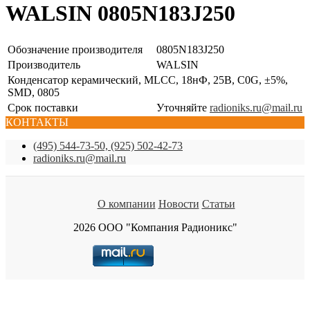
WALSIN 0805N183J250
Обозначение производителя
0805N183J250
Производитель
WALSIN
Конденсатор керамический, MLCC, 18нФ, 25В, C0G, ±5%,
SMD, 0805
Срок поставки
Уточняйте
radioniks.ru@mail.ru
КОНТАКТЫ
(495) 544-73-50, (925) 502-42-73
radioniks.ru@mail.ru
О компании
Новости
Статьи
2026 ООО "Компания Радионикс"